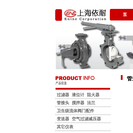
泵
管
过滤器
液位计
阻火器
管接头
搅拌器
法兰
卫生级流体阀门配件
变送器
空气过滤减压器
其它仪表