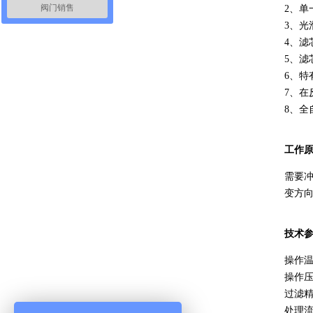
阀门销售
2、单
3、光
4、滤
5、滤
6、
7、
8、全
工作
需要
变方
技术
操作温
操作压
过滤精
处理流