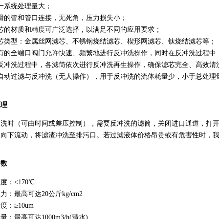
一系统处理量大；
滑的管和管口连接，无死角，压力损失小；
芯的材质和精度可广泛选择，以满足不同的应用要求；
芯类型：金属丝网滤芯、不锈钢烧结滤芯、楔形网滤芯、钛烧结滤芯等；
特有的全端口阀门允许快速、频繁地进行反冲洗操作，同时在反冲洗过程中
在反冲洗过程中，各滤筒依次进行反冲洗再生操作，确保滤芯完全、高效清
自动过滤与反冲洗（无人操作），用于反冲洗的流体耗量少，小于总处理
原理
冲洗时（可由时间或差压控制），需要反冲洗的滤筒，关闭进口通道，打
向向下流动，将滤渣冲洗至排污口。若过滤液体价格昂贵或有危害性时，
参数
度：<170℃
力：最高可达20公斤kg/cm2
度：≥10um
量：最高可达1000m3/h(清水)