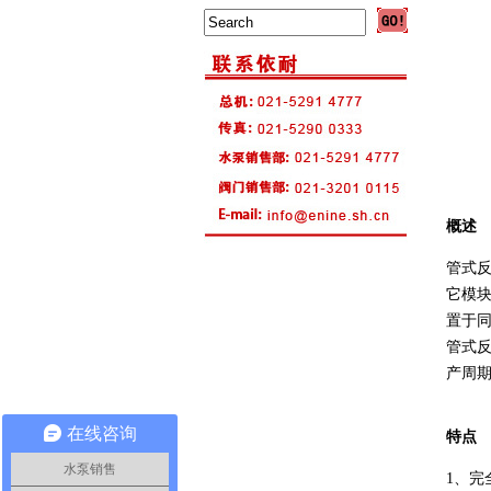
概述
管式反
它模块
置于
管式
产周
在线咨询
特点
水泵销售
1、完