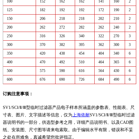
100
152
162
162
141
160
2
125
182
192
192
172
190
2
150
206
218
218
202
210
2
200
262
272
282
262
240
2
250
316
326
340
322
270
3
300
370
382
395
362
300
3
350
420
438
454
404
340
6
400
470
492
510
464
365
6
500
575
590
616
564
430
6
600
676
690
726
684
490
6
订购注意事项：
SV1/SCⅠ/Ⅱ/Ⅲ型临时过滤器产品电子样本所涵盖的参数表、性能表、尺
寸表、图片、文字描述等信息，仅为
上海依耐
SV1/SCⅠ/Ⅱ/Ⅲ型临时过滤
器说明书的一部分，供选型参考之用，详细产品说明书、以及CAD图
纸、安装图、尺寸图等请来电索取。由于编辑水平有限，错误和不妥
之处在所难免，真诚希望您批评指正。