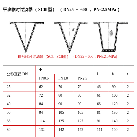
平底临时过滤器（ SCⅢ 型） （ DN25 － 600 ， PN≤2.5MPa ）
锥形临时过滤器（SCⅠ、SCⅡ型） （DN25－600，PN≤2.5MPa）
Φ
公称直径 DN
L
h
t
PN0.6
PN1.0
PN2.5
25
62
70
70
46
90
2
32
72
80
80
61
100
2
40
84
90
90
66
120
2
50
94
105
105
81
130
2
65
114
125
125
91
140
2
80
132
142
142
111
150
2