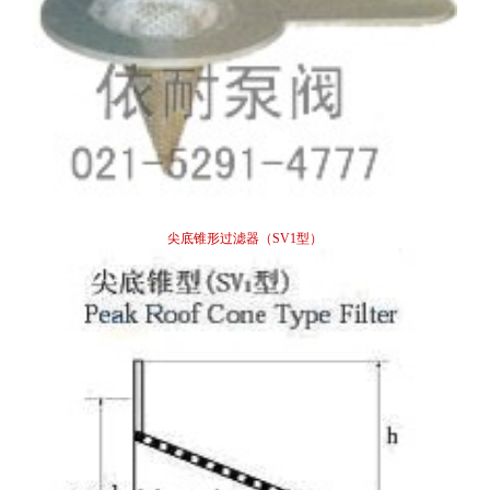
尖底锥形过滤器（SV1型）