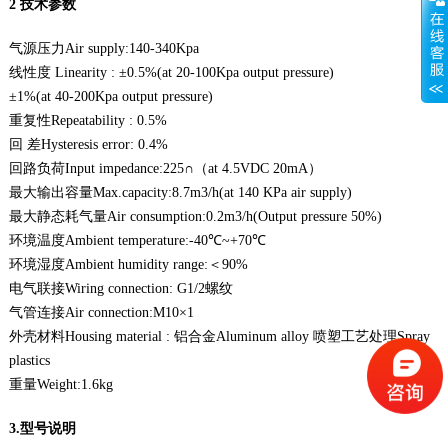
2 技术参数
气源压力Air supply:140-340Kpa
线性度 Linearity : ±0.5%(at 20-100Kpa output pressure)
±1%(at 40-200Kpa output pressure)
重复性Repeatability : 0.5%
回 差Hysteresis error: 0.4%
回路负荷Input impedance:225∩（at 4.5VDC 20mA）
最大输出容量Max.capacity:8.7m3/h(at 140 KPa air supply)
最大静态耗气量Air consumption:0.2m3/h(Output pressure 50%)
环境温度Ambient temperature:-40℃~+70℃
环境湿度Ambient humidity range:＜90%
电气联接Wiring connection: G1/2螺纹
气管连接Air connection:M10×1
外壳材料Housing material : 铝合金Aluminum alloy 喷塑工艺处理Spray
plastics
重量Weight:1.6kg
3.型号说明