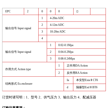
EPC
2
0
0
0
□
1
4-20m ADC
2
4-12m ADC
输出信号 Input signal
3
10-20m ADC
4
1
0.02-0.1Mpa
输出信号 Input signal
2
0.04-0.2Mpa
3
0.08-0.24Mpa
1
正作用DA Action
作用方式 Action type
2
反作用RA Action
Ia
本安型Exia Ⅱ CT6
结构形式 Ex.enclosure
d
隔爆型Exd Ⅱ BT6
订货时请写明：1、型号 2、供气压力 3、输出压力 4、配减压器
订购注意事项：