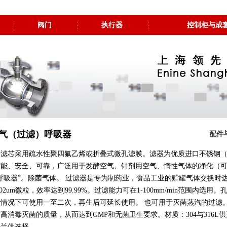
阀门
执行器
控制柜与成
气（过滤）呼吸器
配件
滤芯采用疏水性聚四氟乙烯或折叠式微孔滤膜。滤器为优质进口不锈钢（30
节能、安全、可靠，广泛用于发酵空气、针剂用空气、惰性气体的净化（
呼吸器”。除菌气体。 过滤器是专为制药业，食品工业的贮罐气体交换时
.02um微粒，效率达到99.99%。过滤能力可在1-100mm/min范围内
情况下可使用一至二次，再生后可延长使用。 也可用于灭菌蒸汽的过滤
高消毒灭菌的质量，从而达到GMP和无菌卫生要求。材质：304与316
法兰供选择。