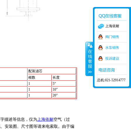
上海依耐
阀门销售
水泵销售
投诉建议
配装滤芯
根数
长度
总机:021-52914777
1
5”
1
10”
1
20”
文字描述等信息，仅为
上海依耐
空气（过
纸、安装图、尺寸图等请来电索取。由于编