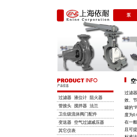
泵
空
过滤器
过滤器
液位计
阻火器
效、
管接头
搅拌器
法兰
罐的“
卫生级流体阀门配件
度为0
在一般
变送器
空气过滤减压器
且可提
其它仪表
标准