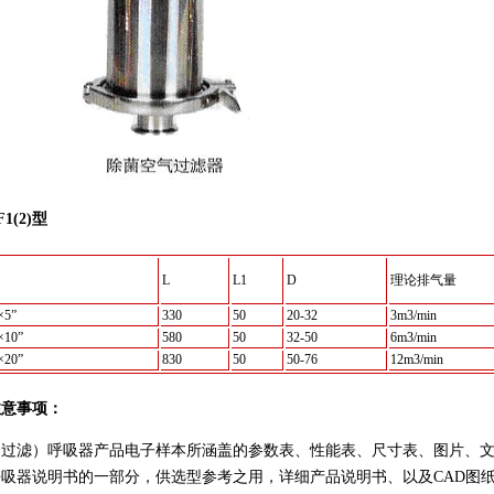
1(2)型
L
L1
D
理论排气量
×5”
330
50
20-32
3m3/min
×10”
580
50
32-50
6m3/min
×20”
830
50
50-76
12m3/min
注意事项：
（过滤）呼吸器产品电子样本所涵盖的参数表、性能表、尺寸表、图片、
吸器说明书的一部分，供选型参考之用，详细产品说明书、以及CAD图