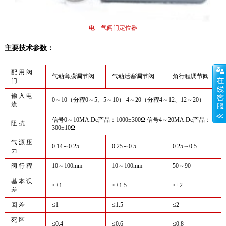
电－气阀门定位器
主要技术参数：
配 用 阀
气动薄膜调节阀
气动活塞调节阀
角行程调节阀
门
输 入 电
0～10（分程0～5、5～10） 4～20（分程4～12、12～20）
流
信号0～10MA.Dc产品：1000±300Ω 信号4～20MA.Dc产品：
阻 抗
300±10Ω
气 源 压
0.14～0.25
0.25～0.5
0.25～0.5
力
阀 行 程
10～100mm
10～100mm
50～90
基 本 误
≤±1
≤±1.5
≤±2
差
回 差
≤1
≤1.5
≤2
死 区
≤0.4
≤0.6
≤0.8