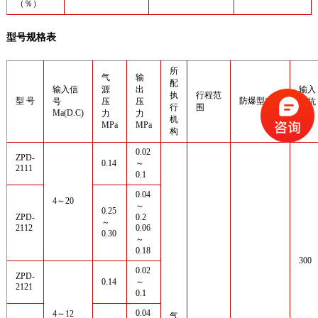
（％）
型号规格表
所
气
输
配
输入信
源
出
输入
执
行程范
型 号
防爆型式
号
压
压
阻抗
行
围
Ma(D.C)
Ω
力
力
机
MPa
MPa
构
0.02
ZPD-
0.14
～
2111
0.1
0.04
4～20
～
0.25
ZPD-
0.2
～
2112
0.06
0.30
～
0.18
300
0.02
ZPD-
0.14
～
2121
0.1
0.04
4～12
气