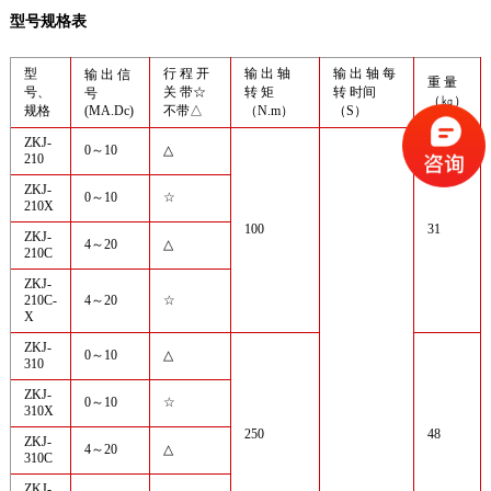
型号规格表
型
行 程 开
输 出 轴
输 出 轴 每
输 出 信
重 量
号、
关 带☆
转 矩
转 时间
号
（㎏）
规格
(MA.Dc)
不带△
（N.m）
（S）
ZKJ-
0～10
△
210
ZKJ-
0～10
☆
210X
100
31
ZKJ-
4～20
△
210C
ZKJ-
210C-
4～20
☆
X
ZKJ-
0～10
△
310
ZKJ-
0～10
☆
310X
250
48
ZKJ-
4～20
△
310C
ZKJ-