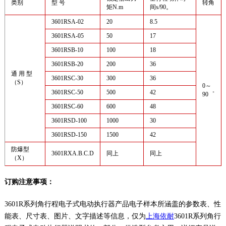
类别
型 号
转角
矩N.m
间s/90。
3601RSA-02
20
8.5
3601RSA-05
50
17
3601RSB-10
100
18
3601RSB-20
200
36
通 用 型
3601RSC-30
300
36
（S）
0～
3601RSC-50
500
42
90゜
3601RSC-60
600
48
3601RSD-100
1000
30
3601RSD-150
1500
42
防爆型
3601RXA.B.C.D
同上
同上
（X）
订购注意事项：
3601R系列角行程电子式电动执行器产品电子样本所涵盖的参数表、性
能表、尺寸表、图片、文字描述等信息，仅为
上海依耐
3601R系列角行