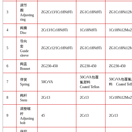
调节
圈
3
ZG2Cr13⁄1Cr18Ni9Ti
ZG1Cr18Ni9Ti
ZG1Cr18Ni12M
Adjusting
ring
阀瓣
4
2Cr13⁄1Cr18Ni9Ti
1Cr18Ni9Ti
1Cr18Ni12Mo2
Disc
导向
套
5
ZG2Cr12⁄1Cr18Ni9Ti
ZG1Cr18Ni9Ti
ZG1Cr18Ni12M
Guide
sleeve
阀盖
6
ZG230-450
ZG230-450
ZG230-450
Bonnet
50CrVA包覆
50CrVA包覆
弹簧
7
50CrVA
氟塑料
Spring
料 Coated Tefl
Coated Teflon
阀杆
8
2Cr13
2Cr13
1Cr18Ni12Mo2
Stem
调整螺
杆
9
45
2Cr13
2Cr13
Adjusting
bolt
保护