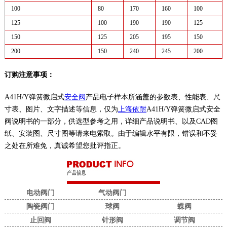
100
80
170
160
100
125
100
190
190
125
150
125
205
195
150
200
150
240
245
200
订购注意事项：
A41H/Y弹簧微启式
安全阀
产品电子样本所涵盖的参数表、性能表、尺
寸表、图片、文字描述等信息，仅为
上海依耐
A41H/Y弹簧微启式安全
阀说明书的一部分，供选型参考之用，详细产品说明书、以及CAD图
纸、安装图、尺寸图等请来电索取。由于编辑水平有限，错误和不妥
之处在所难免，真诚希望您批评指正。
电动阀门
气动阀门
陶瓷阀门
球阀
蝶阀
止回阀
针形阀
调节阀