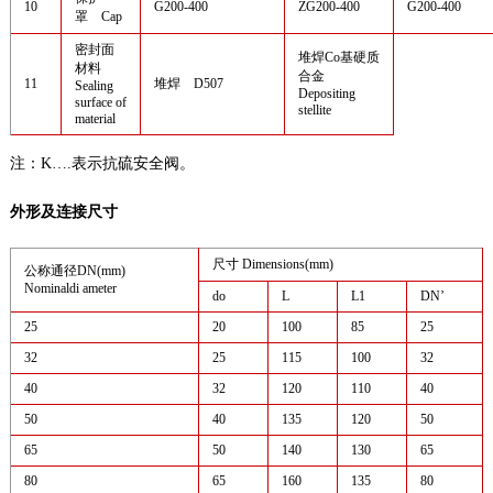
10
G200-400
ZG200-400
G200-400
罩 Cap
密封面
堆焊Co基硬质
材料
合金
11
堆焊 D507
Sealing
Depositing
surface of
stellite
material
注：K….表示抗硫安全阀。
外形及连接尺寸
尺寸 Dimensions(mm)
公称通径DN(mm)
Nominaldi ameter
do
L
L1
DN’
25
20
100
85
25
32
25
115
100
32
40
32
120
110
40
50
40
135
120
50
65
50
140
130
65
80
65
160
135
80