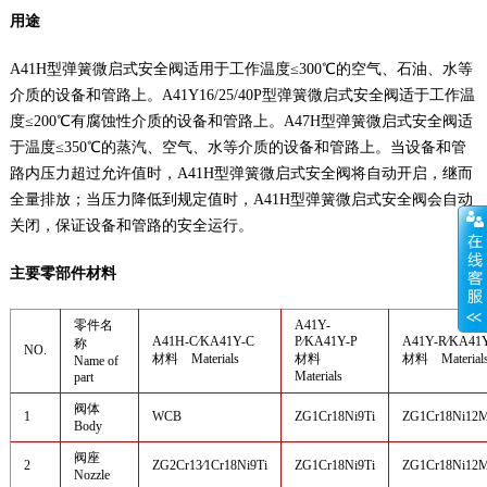
用途
A41H型弹簧微启式安全阀适用于工作温度≤300℃的空气、石油、水等
介质的设备和管路上。A41Y16/25/40P型弹簧微启式安全阀适于工作温
度≤200℃有腐蚀性介质的设备和管路上。A47H型弹簧微启式安全阀适
于温度≤350℃的蒸汽、空气、水等介质的设备和管路上。当设备和管
路内压力超过允许值时，A41H型弹簧微启式安全阀将自动开启，继而
全量排放；当压力降低到规定值时，A41H型弹簧微启式安全阀会自动
关闭，保证设备和管路的安全运行。
主要零部件材料
零件名
A41Y-
A41H-C⁄KA41Y-C
P⁄KA41Y-P
A41Y-R⁄KA41
称
NO.
材料 Materials
材料
材料 Material
Name of
Materials
part
阀体
1
WCB
ZG1Cr18Ni9Ti
ZG1Cr18Ni12M
Body
阀座
2
ZG2Cr13⁄1Cr18Ni9Ti
ZG1Cr18Ni9Ti
ZG1Cr18Ni12M
Nozzle