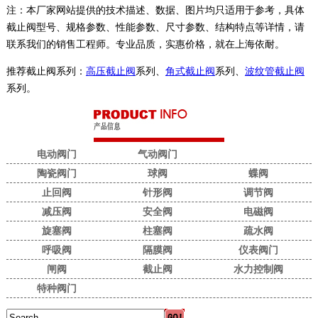
注：本厂家网站提供的技术描述、数据、图片均只适用于参考，具体
截止阀型号、规格参数、性能参数、尺寸参数、结构特点等详情，请
联系我们的销售工程师。专业品质，实惠价格，就在上海依耐。
推荐截止阀系列：
高压截止阀
系列、
角式截止阀
系列、
波纹管截止阀
系列。
电动阀门
气动阀门
陶瓷阀门
球阀
蝶阀
止回阀
针形阀
调节阀
减压阀
安全阀
电磁阀
旋塞阀
柱塞阀
疏水阀
呼吸阀
隔膜阀
仪表阀门
闸阀
截止阀
水力控制阀
特种阀门