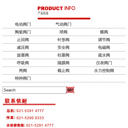
电动阀门
气动阀门
陶瓷阀门
球阀
蝶阀
止回阀
针形阀
调节阀
减压阀
安全阀
电磁阀
旋塞阀
柱塞阀
疏水阀
呼吸阀
隔膜阀
仪表阀门
闸阀
截止阀
水力控制阀
特种阀门