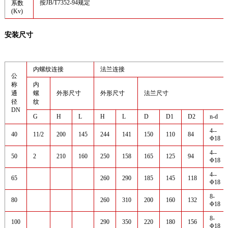
按JB/T7352-94规定
系数
(Kv)
安装尺寸
内螺纹连接
法兰连接
公
称
内
通
螺
外形尺寸
外形尺寸
法兰尺寸
径
纹
DN
G
H
L
H
L
D
D1
D2
n-d
4--
40
11/2
200
145
244
141
150
110
84
Φ18
4--
50
2
210
160
250
158
165
125
94
Φ18
4--
65
260
290
185
145
118
Φ18
8-
80
260
310
200
160
132
Φ18
8-
100
290
350
220
180
156
Φ18