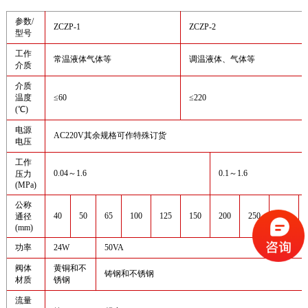
参数/
ZCZP-1
ZCZP-2
型号
工作
常温液体气体等
调温液体、气体等
介质
介质
温度
≤60
≤220
(℃)
电源
AC220V其余规格可作特殊订货
电压
工作
0.04～1.6
0.1～1.6
压力
(MPa)
公称
40
50
65
100
125
150
200
250
300
通径
(mm)
功率
24W
50VA
阀体
黄铜和不
铸钢和不锈钢
材质
锈钢
流量