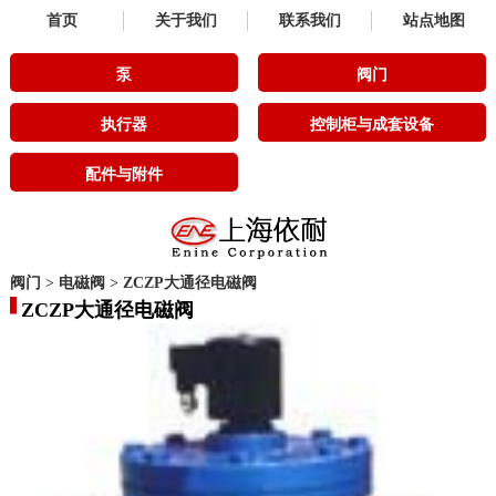
首页
关于我们
联系我们
站点地图
泵
阀门
执行器
控制柜与成套设备
配件与附件
阀门
>
电磁阀
>
ZCZP大通径电磁阀
ZCZP大通径电磁阀