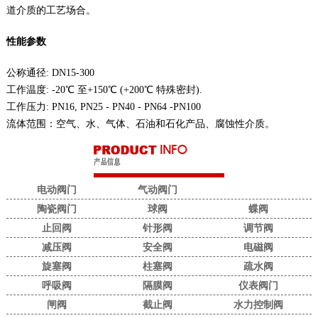
道介质的工艺场合。
性能参数
公称通径: DN15-300
工作温度: -20℃ 至+150℃ (+200℃ 特殊密封).
工作压力: PN16, PN25 - PN40 - PN64 -PN100
流体范围：空气、水、气体、石油和石化产品、腐蚀性介质。
电动阀门
气动阀门
陶瓷阀门
球阀
蝶阀
止回阀
针形阀
调节阀
减压阀
安全阀
电磁阀
旋塞阀
柱塞阀
疏水阀
呼吸阀
隔膜阀
仪表阀门
闸阀
截止阀
水力控制阀