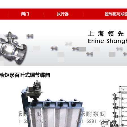
阀门
执行器
控制柜与成
动矩形百叶式调节蝶阀