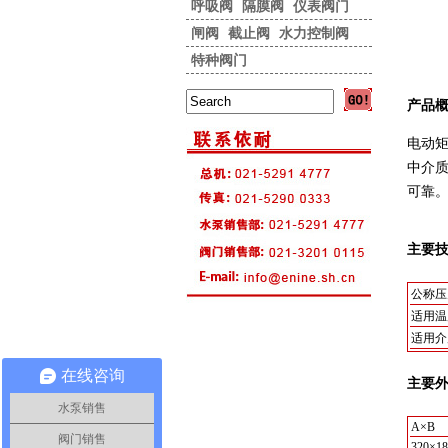
呼吸阀
隔膜阀
仪表阀门
闸阀
截止阀
水力控制阀
特种阀门
产品
电动
中介
可靠
主要
公称压
适用温
适用介
在线咨询
主要
水泵销售
A×B
阀门销售
320×18