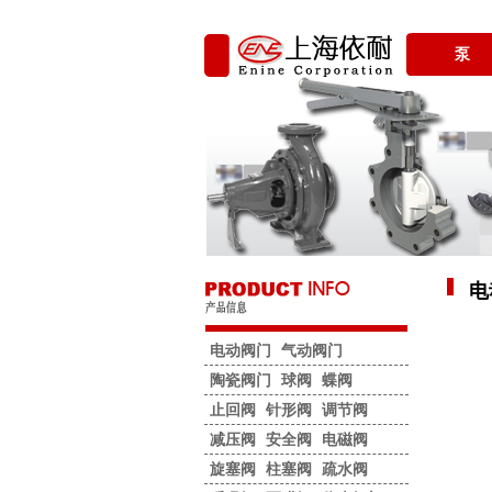
泵
电
电动阀门
气动阀门
陶瓷阀门
球阀
蝶阀
止回阀
针形阀
调节阀
减压阀
安全阀
电磁阀
旋塞阀
柱塞阀
疏水阀