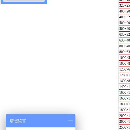
320×25
400×20
400×32
500×20
500×40
630×32
630×40
800×40
800×63
1000×5
1000×8
1250×6
1250×1
1400×8
1400×1
1600×1
1600×1
1800×1
1800×1
2000×1
请您留言
2000×1
2500×1