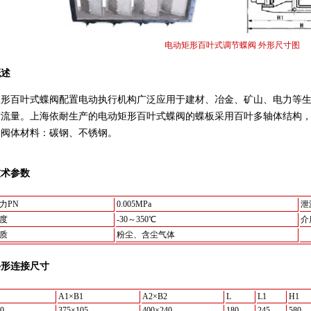
电动矩形百叶式调节蝶阀 外形尺寸图
概述
矩形百叶式蝶阀配置电动执行机构广泛应用于建材、冶金、矿山、电力等
质流量。上海依耐生产的电动矩形百叶式蝶阀的蝶板采用百叶多轴体结构
。阀体材料：碳钢、不锈钢。
技术参数
力PN
0.005MPa
泄
度
-30～350℃
介
质
粉尘、含尘气体
外形连接尺寸
A1×B1
A2×B2
L
L1
H1
0
375×105
400×240
180
245
580