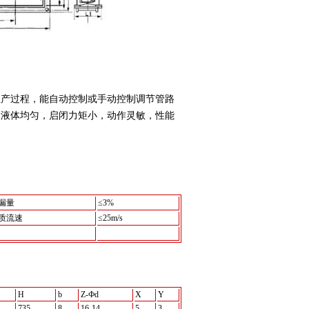
生产过程，能自动控制或手动控制调节管路
，液体均匀，启闭力矩小，动作灵敏，性能
漏量
≤3%
质流速
≤25m/s
H
b
Z-Фd
X
Y
735
8
16-14
5
3