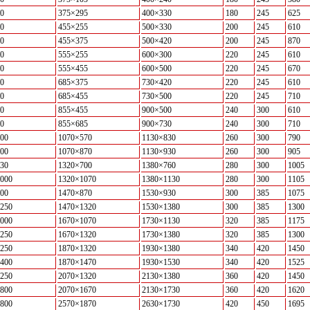
0
375×295
400×330
180
245
625
0
455×255
500×330
200
245
610
0
455×375
500×420
200
245
870
0
555×255
600×300
220
245
610
0
555×455
600×500
220
245
670
0
685×375
730×420
220
245
610
0
685×455
730×500
220
245
710
0
855×455
900×500
240
300
610
0
855×685
900×730
240
300
710
00
1070×570
1130×830
260
300
790
00
1070×870
1130×930
260
300
905
30
1320×700
1380×760
280
300
1005
000
1320×1070
1380×1130
280
300
1105
00
1470×870
1530×930
300
385
1075
250
1470×1320
1530×1380
300
385
1300
000
1670×1070
1730×1130
320
385
1175
250
1670×1320
1730×1380
320
385
1300
250
1870×1320
1930×1380
340
420
1450
400
1870×1470
1930×1530
340
420
1525
250
2070×1320
2130×1380
360
420
1450
800
2070×1670
2130×1730
360
420
1620
800
2570×1870
2630×1730
420
450
1695