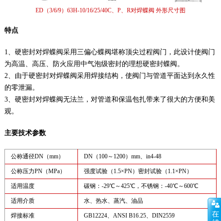
ED（3/6/9）63H-10/16/25/40C、P、R对焊蝶阀 外形尺寸图
特点
1、硬密封对焊蝶阀采用三偏心蝶阀堪称顶尖过程阀门，此设计使阀门
为高温、高压、防火应用中气泡级密封的理想硬密封蝶阀。
2、由于硬密封对焊蝶阀采用焊接结构，使阀门与管道平面达到永久性
的零泄漏。
3、硬密封对焊蝶阀无法兰，对管道和保温包扎带来了很大的方便和美
观。
主要技术参数
公称通径DN（mm）
DN（100～1200）mm、in4-48
公称压力PN（MPa）
强度试验（1.5×PN）密封试验（1.1×PN）
适用温度
碳钢：-29℃～425℃，不锈钢：-40℃～600℃
适用介质
水、热水、蒸汽、油品
焊接标准
GB12224、ANSI B16.25、DIN2559