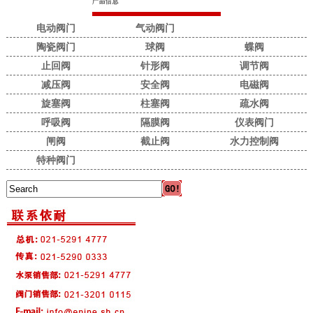
电动阀门
气动阀门
陶瓷阀门
球阀
蝶阀
止回阀
针形阀
调节阀
减压阀
安全阀
电磁阀
旋塞阀
柱塞阀
疏水阀
呼吸阀
隔膜阀
仪表阀门
闸阀
截止阀
水力控制阀
特种阀门