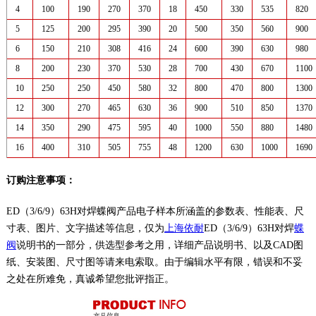
4
100
190
270
370
18
450
330
535
820
5
125
200
295
390
20
500
350
560
900
6
150
210
308
416
24
600
390
630
980
8
200
230
370
530
28
700
430
670
1100
10
250
250
450
580
32
800
470
800
1300
12
300
270
465
630
36
900
510
850
1370
14
350
290
475
595
40
1000
550
880
1480
16
400
310
505
755
48
1200
630
1000
1690
订购注意事项：
ED（3/6/9）63H对焊蝶阀产品电子样本所涵盖的参数表、性能表、尺
寸表、图片、文字描述等信息，仅为
上海依耐
ED（3/6/9）63H对焊
蝶
阀
说明书的一部分，供选型参考之用，详细产品说明书、以及CAD图
纸、安装图、尺寸图等请来电索取。由于编辑水平有限，错误和不妥
之处在所难免，真诚希望您批评指正。