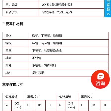
压力等级
ANSI 150LB磅级/PN25
驱动形式
蜗轮传动、气动、电动
主要零件材料
阀体
碳钢、不锈钢、铬钼钢
蝶板
碳钢、合金钢、铬钼钢
阀座
不锈钢、钴基硬质合金
轴套
不锈钢
阀杆
不锈钢、特殊材料
填料
柔性石墨
主要连接尺寸
公称通径
主要尺寸
公称通径
主要尺寸
DN
DN
in
L
H1
H
in
L
H1
H
(mm)
(mm)