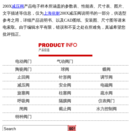
200X
减压阀
产品电子样本所涵盖的参数表、性能表、尺寸表、图片、
文字描述等信息，仅为
上海依耐
200X减压阀说明书的一部分，供选型
参考之用，详细产品说明书、以及CAD图纸、安装图、尺寸图等请来
电索取。由于编辑水平有限，错误和不妥之处在所难免，真诚希望您
批评指正。
电动阀门
气动阀门
陶瓷阀门
球阀
蝶阀
止回阀
针形阀
调节阀
减压阀
安全阀
电磁阀
旋塞阀
柱塞阀
疏水阀
呼吸阀
隔膜阀
仪表阀门
闸阀
截止阀
水力控制阀
特种阀门