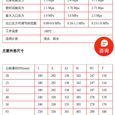
壳体试验压力
1.5 Mpa
2.4 Mpa
3.75 Mpa
密封试验压力
1.1 Mpa
1.76 Mpa
2.75 Mpa
最大入口压力
1.0 MPa
1.6 MPa
2.5 Mpa
出口压力可调节的范围
0.09-0.8 MPa
0.10-1.2 MPa
0.15-1.6 MPa
工作温度
≤80℃
适用介质
清水、原水
主要外形尺寸
公称通径DN(mm)
L
A
A1
H
H1
F
20
180
292
136
342
247
116
25
180
292
136
342
247
116
32
180
292
136
342
247
116
40
240
330
155
395
278
170
50
240
330
155
395
278
170
65
250
350
165
405
298
180