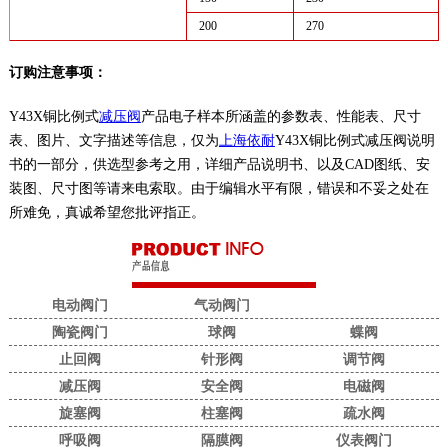
200
270
订购注意事项：
Y43X铜比例式
减压阀
产品电子样本所涵盖的参数表、性能表、尺寸
表、图片、文字描述等信息，仅为
上海依耐
Y43X铜比例式减压阀说明
书的一部分，供选型参考之用，详细产品说明书、以及CAD图纸、安
装图、尺寸图等请来电索取。由于编辑水平有限，错误和不妥之处在
所难免，真诚希望您批评指正。
电动阀门
气动阀门
陶瓷阀门
球阀
蝶阀
止回阀
针形阀
调节阀
减压阀
安全阀
电磁阀
旋塞阀
柱塞阀
疏水阀
呼吸阀
隔膜阀
仪表阀门