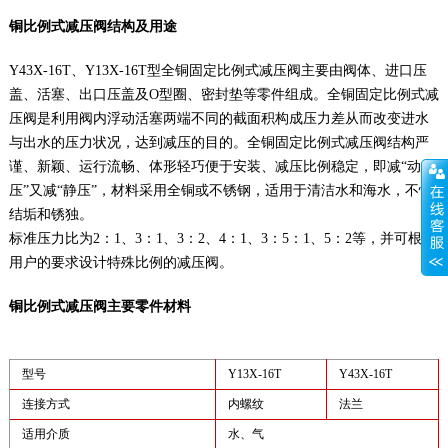
铜比例式减压阀结构及用途
Y43X-16T、Y13X-16T型全铜固定比例式减压阀主要由阀体、进口压
盖、活塞、出口压盖及O型圈、密封垫等零件组成。全铜固定比例式减
压阀是利用阀内浮动活塞两端不同的截面积构成压力差从而改变进水
与出水的压力状况，达到减压的目的。全铜固定比例式减压阀结构严
谨、新颖、运行流畅、体形轻巧便于安装、减压比例稳定，即减“动
压”又减“静压”，材料采用全铜或不锈钢，适用于清洁水和海水，不怕
结垢和锈独。
标准压力比为2：1、3：1、3：2、4：1、3：5：1、5：2等，并可根据
用户的要求设计特殊比例的减压阀。
铜比例式减压阀主要零件材料
型号
Y13X-16T
Y43X-16T
连接方式
内螺纹
法兰
适用介质
水、气