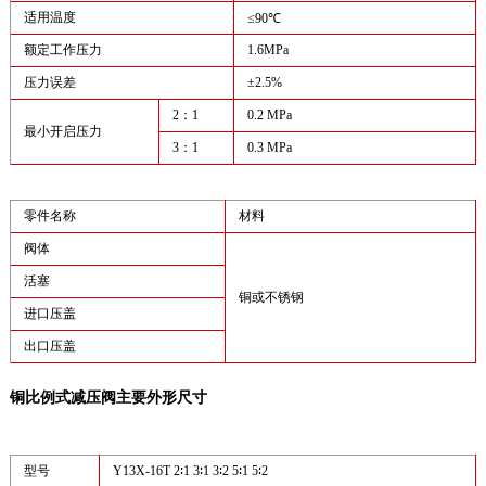
适用温度
≤90℃
额定工作压力
1.6MPa
压力误差
±2.5%
2：1
0.2 MPa
最小开启压力
3：1
0.3 MPa
零件名称
材料
阀体
活塞
铜或不锈钢
进口压盖
出口压盖
铜比例式减压阀主要外形尺寸
型号
Y13X-16T 2∶1 3∶1 3∶2 5∶1 5∶2