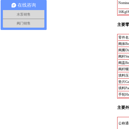
Nominal
在线咨询
16Kgf
水泵销售
阀门销售
主要
零件名称 
阀体Bo
阀瓣Di
阀杆St
阀盖Bon
阀杆螺母S
填料压盖G
垫片Gas
填料Pac
手轮Han
主要
公称通