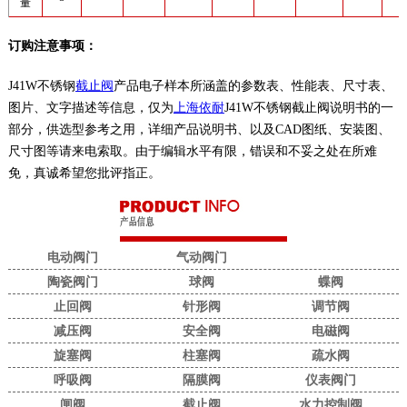
量
订购注意事项：
J41W不锈钢
截止阀
产品电子样本所涵盖的参数表、性能表、尺寸表、
图片、文字描述等信息，仅为
上海依耐
J41W不锈钢截止阀说明书的一
部分，供选型参考之用，详细产品说明书、以及CAD图纸、安装图、
尺寸图等请来电索取。由于编辑水平有限，错误和不妥之处在所难
免，真诚希望您批评指正。
电动阀门
气动阀门
陶瓷阀门
球阀
蝶阀
止回阀
针形阀
调节阀
减压阀
安全阀
电磁阀
旋塞阀
柱塞阀
疏水阀
呼吸阀
隔膜阀
仪表阀门
闸阀
截止阀
水力控制阀