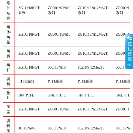
零
件
ZG1Cr18Ni9Ti
ZG00Cr18Ni10
ZG1Cr18Ni12Mo2Ti
ZG00Cr17
系列
系列
系列
系列
名
称
阀
体/
ZG1Cr18Ni9Ti
ZG00Cr18Ni10
ZG1Cr18Ni12Mo2Ti
ZG00Cr17
阀
盖
阀
ZG1Cr18Ni9Ti
ZG00Cr18Ni10
ZG1Cr18Ni12Mo2Ti
ZG00Cr17
瓣
阀
ZG1Cr18Ni9Ti
00Cr18Ni10
1Cr18Ni12Mo2Ti
00Cr17Ni1
杆
填
PTFE编织
PTFE编织
PTFE编织
PTFE编织
料
垫
304+PTFE
304L+PTFE
316+PTFE
316L+PTF
片
压
ZG1Cr18Ni9Ti
ZG00Cr18Ni10
ZG1Cr18Ni12Mo2Ti
ZG00Cr17
盖
填
料
1Cr18Ni9Ti
00Cr18Ni10
1Cr18Ni12Mo2Ti
00Cr17Ni1
压