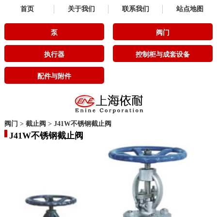
首页
关于我们
联系我们
站点地图
泵
阀门
执行器
控制柜与成套设备
配件与附件
阀门
>
截止阀
>
J41W不锈钢截止阀
J41W不锈钢截止阀