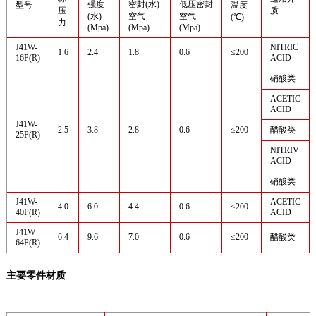
强度
密封(水)
低压密封
型号
温度
压
质
(水)
空气
空气
(℃)
力
(Mpa)
(Mpa)
(Mpa)
J41W-
NITRIC
1.6
2.4
1.8
0.6
≤200
16P(R)
ACID
硝酸类
ACETIC
ACID
J41W-
2.5
3.8
2.8
0.6
≤200
醋酸类
25P(R)
NITRIV
ACID
硝酸类
J41W-
ACETIC
4.0
6.0
4.4
0.6
≤200
40P(R)
ACID
J41W-
6.4
9.6
7.0
0.6
≤200
醋酸类
64P(R)
主要零件材质