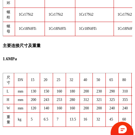
环
螺
1Cr17Ni2
1Cr17Ni2
1Cr17Ni2
1Cr17Ni2
栓
螺
1Cr18Ni9Ti
1Cr18Ni9Ti
1Cr18Ni9Ti
1Cr18Ni9Ti
母
主要连接尺寸及重量
1.6MPa
尺
DN
15
20
25
32
40
50
65
80
寸
L
mm
130
150
160
180
200
230
290
310
H
mm
200
243
253
280
312
321
325
355
W
mm
120
140
160
160
200
200
240
240
重
kg
5
6.5
7
13.5
16
32
45
60
量