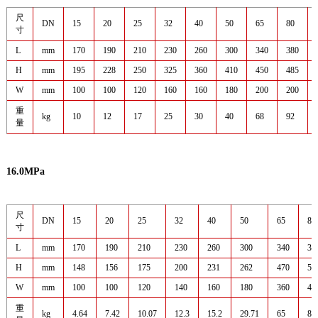
尺
DN
15
20
25
32
40
50
65
80
寸
L
mm
170
190
210
230
260
300
340
380
H
mm
195
228
250
325
360
410
450
485
W
mm
100
100
120
160
160
180
200
200
重
kg
10
12
17
25
30
40
68
92
量
16.0MPa
尺
DN
15
20
25
32
40
50
65
80
寸
L
mm
170
190
210
230
260
300
340
38
H
mm
148
156
175
200
231
262
470
50
W
mm
100
100
120
140
160
180
360
40
重
kg
4.64
7.42
10.07
12.3
15.2
29.71
65
83