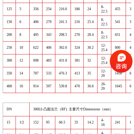
8-
125
5
356
254
216.0
186
24
455
35
22.5
8-
150
6
406
279
241.3
216
25.4
541
35
22.5
8-
200
8
495
343
298.5
270
28.4
651
45
22.5
12-
250
10
622
406
362.0
324
30.2
800
45
25.4
12-
300
12
698
483
431.8
381
32
1231
60
25.4
12-
350
14
787
533
476.3
413
35
1450
60
29
26-
400
16
914
597
539.8
470
36.6
1645
60
29
DN
300Lb 凸面法兰（RF) 主要尺寸Dimensions（mm）
4-
15
1/2
152
95
66.5
35
14.2
241
14
16
4-