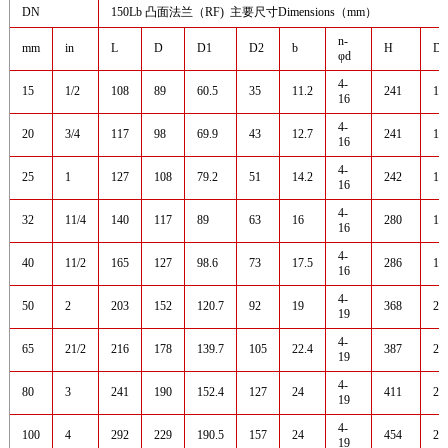
DN
150Lb 凸面法兰（RF) 主要尺寸Dimensions（mm）
n-
mm
in
L
D
D1
D2
b
H
D0
φd
4-
15
1/2
108
89
60.5
35
11.2
241
10
16
4-
20
3/4
117
98
69.9
43
12.7
241
10
16
4-
25
1
127
108
79.2
51
14.2
242
12
16
4-
32
11/4
140
117
89
63
16
280
16
16
4-
40
11/2
165
127
98.6
73
17.5
286
16
16
4-
50
2
203
152
120.7
92
19
368
20
19
4-
65
21/2
216
178
139.7
105
22.4
387
20
19
4-
80
3
241
190
152.4
127
24
411
25
19
4-
100
4
292
229
190.5
157
24
454
25
19