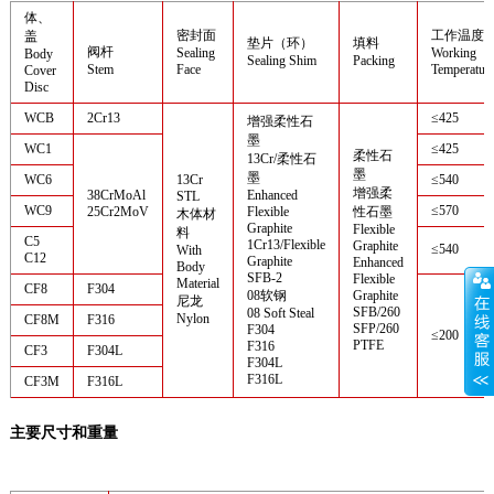
体、
密封面
工作温度
盖
垫片（环）
填料
阀杆
Sealing
Working
Body
Sealing Shim
Packing
Stem
Face
Temperatur
Cover
Disc
WCB
2Cr13
≤425
增强柔性石
墨
WC1
≤425
柔性石
13Cr/柔性石
墨
墨
WC6
13Cr
≤540
增强柔
38CrMoAl
Enhanced
STL
WC9
≤570
25Cr2MoV
Flexible
性石墨
木体材
Graphite
Flexible
料
C5
1Cr13/Flexible
Graphite
≤540
With
C12
Graphite
Enhanced
Body
SFB-2
Flexible
Material
CF8
F304
08软钢
Graphite
尼龙
SFB/260
08 Soft Steal
Nylon
CF8M
F316
SFP/260
F304
≤200
PTFE
F316
CF3
F304L
F304L
F316L
CF3M
F316L
主要尺寸和重量