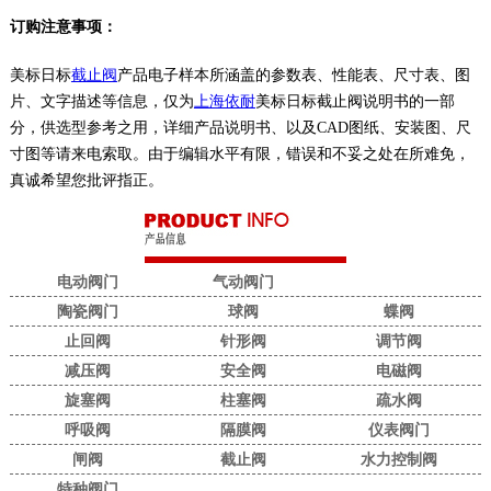
订购注意事项：
美标日标
截止阀
产品电子样本所涵盖的参数表、性能表、尺寸表、图
片、文字描述等信息，仅为
上海依耐
美标日标截止阀说明书的一部
分，供选型参考之用，详细产品说明书、以及CAD图纸、安装图、尺
寸图等请来电索取。由于编辑水平有限，错误和不妥之处在所难免，
真诚希望您批评指正。
电动阀门
气动阀门
陶瓷阀门
球阀
蝶阀
止回阀
针形阀
调节阀
减压阀
安全阀
电磁阀
旋塞阀
柱塞阀
疏水阀
呼吸阀
隔膜阀
仪表阀门
闸阀
截止阀
水力控制阀
特种阀门