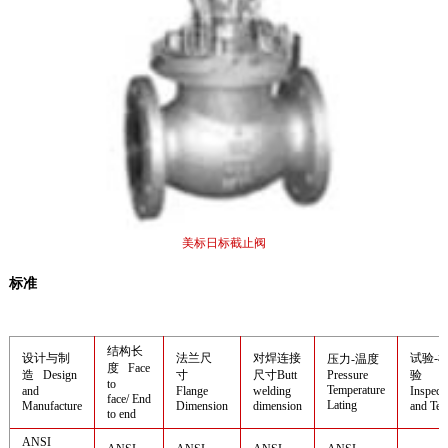
美标日标截止阀
标准
结构长
设计与制
法兰尺
对焊连接
试验-
压力-温度
度 Face
造 Design
寸
尺寸Butt
Pressure
验
to
Temperature
and
Flange
welding
Inspect
face/ End
Lating
Manufacture
Dimension
dimension
and Tes
to end
ANSI