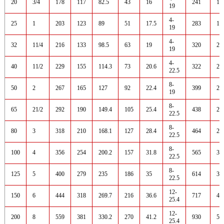
20
3/4
178
117
82.5
43
16
241
14
19
4-
25
1
203
123
89
51
17.5
283
16
19
4-
32
11/4
216
133
98.5
63
19
320
20
19
4-
40
11/2
229
155
114.3
73
20.6
322
20
22.5
8-
50
2
267
165
127
92
22.4
399
20
19
8-
65
21/2
292
190
149.4
105
25.4
438
25
22.5
8-
80
3
318
210
168.1
127
28.4
464
28
22.5
8-
100
4
356
254
200.2
157
31.8
565
35
22.5
8-
125
5
400
279
235
186
35
614
35
22.5
12-
150
6
444
318
269.7
216
36.6
717
40
25.4
12-
200
8
559
381
330.2
270
41.2
930
50
25.4