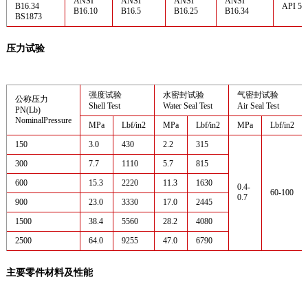
ANSI
ANSI
ANSI
ANSI
B16.34
API 59
B16.10
B16.5
B16.25
B16.34
BS1873
压力试验
强度试验
水密封试验
气密封试验
公称压力
Shell Test
Water Seal Test
Air Seal Test
PN(Lb)
NominalPressure
MPa
Lbf/in2
MPa
Lbf/in2
MPa
Lbf/in2
150
3.0
430
2.2
315
300
7.7
1110
5.7
815
600
15.3
2220
11.3
1630
0.4-
60-100
0.7
900
23.0
3330
17.0
2445
1500
38.4
5560
28.2
4080
2500
64.0
9255
47.0
6790
主要零件材料及性能