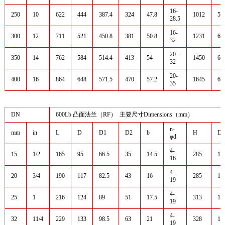
16-
250
10
622
444
387.4
324
47.8
1012
55
28.5
16-
300
12
711
521
450.8
381
50.8
1231
60
32
20-
350
14
762
584
514.4
413
54
1450
60
32
20-
400
16
864
648
571.5
470
57.2
1645
60
35
DN
600Lb 凸面法兰（RF） 主要尺寸Dimensions（mm）
n-
mm
in
L
D
D1
D2
b
H
D0
φd
4-
15
1/2
165
95
66.5
35
14.5
285
10
16
4-
20
3/4
190
117
82.5
43
16
285
12
19
4-
25
1
216
124
89
51
17.5
313
16
19
4-
32
11/4
229
133
98.5
63
21
328
16
19