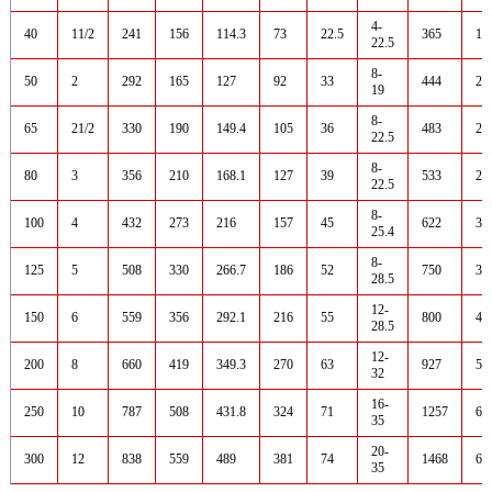
4-
40
11/2
241
156
114.3
73
22.5
365
18
22.5
8-
50
2
292
165
127
92
33
444
20
19
8-
65
21/2
330
190
149.4
105
36
483
25
22.5
8-
80
3
356
210
168.1
127
39
533
25
22.5
8-
100
4
432
273
216
157
45
622
35
25.4
8-
125
5
508
330
266.7
186
52
750
35
28.5
12-
150
6
559
356
292.1
216
55
800
45
28.5
12-
200
8
660
419
349.3
270
63
927
50
32
16-
250
10
787
508
431.8
324
71
1257
60
35
20-
300
12
838
559
489
381
74
1468
68
35