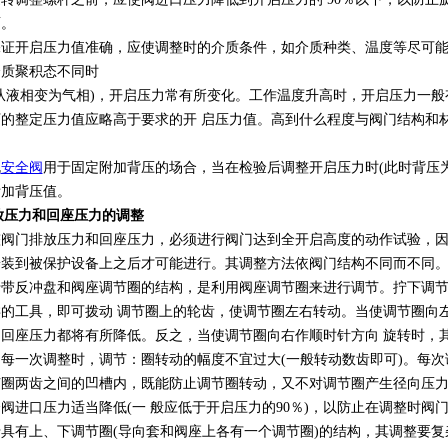
面。
保证开启压力值准确，应使调整时的介质条件，如介质种类、温度等尽可
介质聚积态不同时
从液相变为气相)，开启压力常有所变化。工作温度升高时，开启压力一
的整定压力值应略高于要求的开 启压力值。高到什么程度与阀门结构和
规
安全阀
用于固定附加背压的场合，当在检验后调整开启压力时(此时背压
附加背压值。
排放压力和回座压力的调整
整阀门排放压力和回座压力，必须进行阀门达到全开启高度的动作试验，
安装到被保护设备上之后才可能进行。其调整方法依阀门结构不同而不同
于带反冲盘和阀座调节圈的结构，是利用阀座调节圈来进行调节。拧下调
的工具，即可拨动 调节圈上的轮齿，使调节圈左右转动。当使调节圈向
回座压力都将有所降低。反之，当使调节圈向右作顺时针方向 旋转时，
每一次调整时，调节：圈转动的幅度不宜过大(一般转动数齿即可)。每次
节圈两齿之间的凹槽内，既能防止调节圈转动，又不对调节圈产生径向压
阀进口压力适当降低(一 般应低于开启压力的90％)，以防止在调整时阀
具有上、下调节圈(导向套和阀座上各有一个调节圈)的结构，其调整要