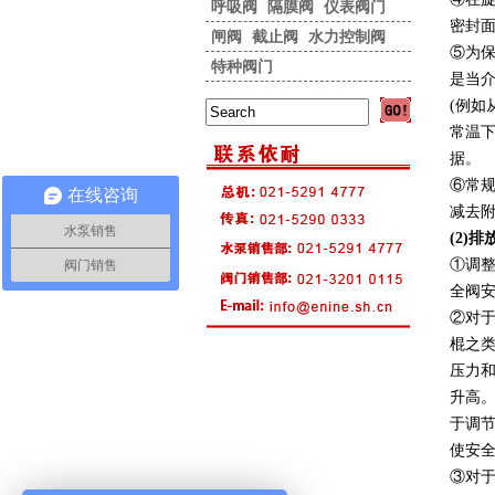
呼吸阀
隔膜阀
仪表阀门
密封
闸阀
截止阀
水力控制阀
⑤为
特种阀门
是当
(例如
常温下
据。
⑥常
在线咨询
减去
水泵销售
(2)
①调
阀门销售
全阀
②对
棍之类
压力和
升高。
于调
使安全
③对于