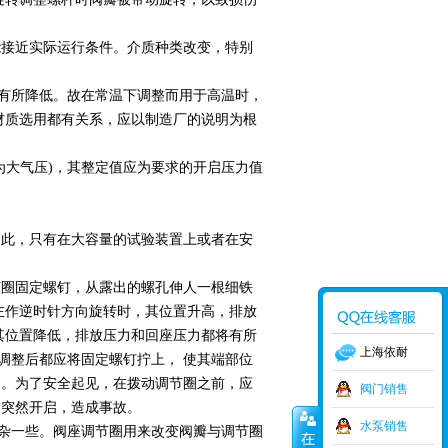
能接近实际运行条件。介质种类改变，特别
般有所降低。故在常温下调整而用于高温时，
材质选用都有关系，应以制造厂的说明为根
为大气压)，其整定值应为要求的开启压力值
因此，只有在大容量的试验装置上或者在安
。
节圈固定螺钉，从露出的螺孔伸人一根细铁
左作逆时针方向旋转时，其位置升高，排放
其位置降低，排放压力和回座压力都将有所
上海依耐
调整后都应将固定螺钉拧上， 使其端部位
力。为了安全起见，在拨动调节圈之前，应
阀门销售
门突然开启，造成事故。
水泵销售
复杂一些。阀座调节圈用来改变阀瓣与调节圈