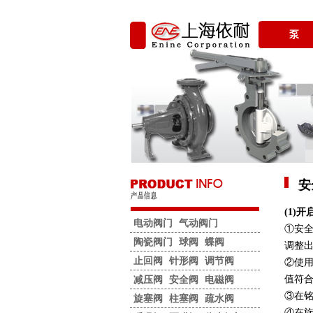
泵
安
(1)
电动阀门
气动阀门
①安
陶瓷阀门
球阀
蝶阀
调整
止回阀
针形阀
调节阀
②使
值符
减压阀
安全阀
电磁阀
③在
旋塞阀
柱塞阀
疏水阀
④在旋