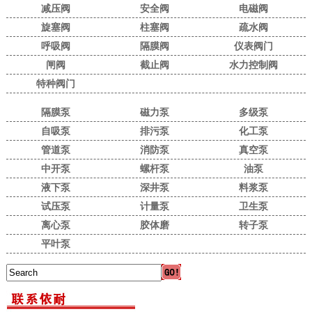
减压阀
安全阀
电磁阀
旋塞阀
柱塞阀
疏水阀
呼吸阀
隔膜阀
仪表阀门
闸阀
截止阀
水力控制阀
特种阀门
隔膜泵
磁力泵
多级泵
自吸泵
排污泵
化工泵
管道泵
消防泵
真空泵
中开泵
螺杆泵
油泵
液下泵
深井泵
料浆泵
试压泵
计量泵
卫生泵
离心泵
胶体磨
转子泵
平叶泵