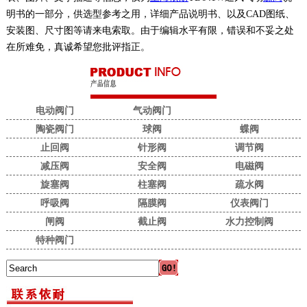
明书的一部分，供选型参考之用，详细产品说明书、以及CAD图纸、
安装图、尺寸图等请来电索取。由于编辑水平有限，错误和不妥之处
在所难免，真诚希望您批评指正。
电动阀门
气动阀门
陶瓷阀门
球阀
蝶阀
止回阀
针形阀
调节阀
减压阀
安全阀
电磁阀
旋塞阀
柱塞阀
疏水阀
呼吸阀
隔膜阀
仪表阀门
闸阀
截止阀
水力控制阀
特种阀门