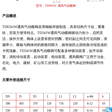
型号：TD641W 通风气动蝶阀
产品概述
TD6341W通风气动蝶阀采用钢板焊接制造，具有结构尺寸短，重量
轻，安装方便等特点。TD341W通风气动蝶阀驱动力矩小，启闭灵
活，操作方便。阀体上设置有密封挡圈，密封副之间无可见间隙，泄
漏率小。蝶板与阀体间的膨胀间隙大，能有效防止因热胀冷缩造成的
卡死现象。TD341W通风气动蝶阀可配备多种驱动装置，如手动装
置，涡轮传动装置，起动装置，电动装置。通风蝶阀广泛用于冶金、
石化、电力、建材、矿山等工业管线，对介质气体起控制或调节作
用。
主要外形连接尺寸
DN
D
D1
L
L1
L2
n-Фd
b
300
405
370
120
716
220
8-12
10
350
455
420
140
786
240
8-14
10