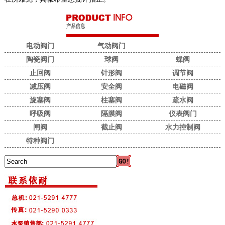
电动阀门
气动阀门
陶瓷阀门
球阀
蝶阀
止回阀
针形阀
调节阀
减压阀
安全阀
电磁阀
旋塞阀
柱塞阀
疏水阀
呼吸阀
隔膜阀
仪表阀门
闸阀
截止阀
水力控制阀
特种阀门