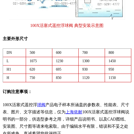
100X活塞式遥控浮球阀 典型安装示意图
主要外形尺寸
DN
500
600
700
800
L
1075
1230
1300
1450
H1
620
695
930
950
H
750
850
1120
1150
订购注意事项：
100X活塞式遥控浮
球阀
产品电子样本所涵盖的参数表、性能表、尺寸
表、图片、文字描述等信息，仅为
上海依耐
100X活塞式遥控浮球阀说
明书的一部分，供选型参考之用，详细产品说明书、以及CAD图纸、
安装图、尺寸图等请来电索取。由于编辑水平有限，错误和不妥之处
在所难免，真诚希望您批评指正。