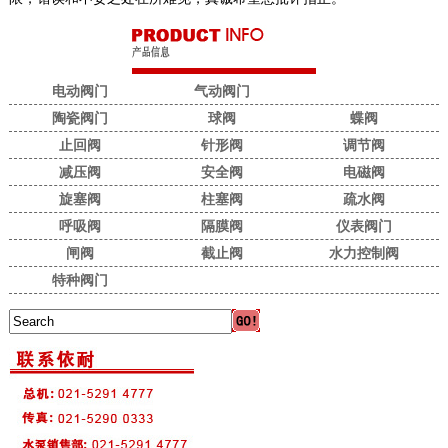
电动阀门
气动阀门
陶瓷阀门
球阀
蝶阀
止回阀
针形阀
调节阀
减压阀
安全阀
电磁阀
旋塞阀
柱塞阀
疏水阀
呼吸阀
隔膜阀
仪表阀门
闸阀
截止阀
水力控制阀
特种阀门