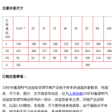
主要外形尺寸
公
称
G3/4〞
20
25
32
40
50
65
80
100
通
径
DN
L
120
180
185
200
220
250
275
300
350
H1
453
460
517
529
594
624
824
834
208
H2
50
65
70
80
79
85
100
114
162
A
282
360
订购注意事项：
ZJHF衬氟塑料气动波纹管调节阀产品电子样本所涵盖的参数表、性能
表、尺寸表、图片、文字描述等信息，仅为
上海依耐
ZJHF衬氟塑料气
动波纹管调节阀说明书的一部分，供选型参考之用，详细产品说明
书、以及CAD图纸、安装图、尺寸图等请来电索取。由于编辑水平有
限，错误和不妥之处在所难免，真诚希望您批评指正。