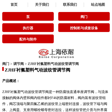
首页
关于我们
联系我们
站点地图
泵
阀门
执行器
控制柜与成套设备
配件与附件
阀门
>
调节阀
>
ZJHF衬氟塑料气动波纹管调节阀
ZJHF衬氟塑料气动波纹管调节阀
产品概述：
ZJHF衬氟塑气动波纹管调节阀是一种防腐蚀直通单座调节阀，与流体
接触的阀体内壁和阀内组件都衬F46的防腐材料，阀内装有波纹管组
件，阀芯顶端与聚四氟乙烯的波纹管上端密封连接，波纹管下端与阀
体、上阀盖、支座用螺栓螺母密封连拉，这样波纹管把介质与外界腐