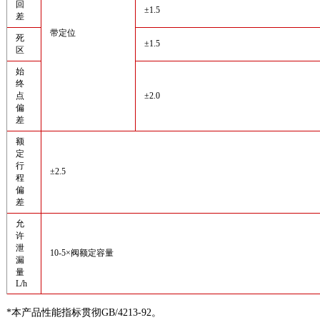
回
±1.5
差
带定位
死
±1.5
区
始
终
点
±2.0
偏
差
额
定
行
±2.5
程
偏
差
允
许
泄
10-5×阀额定容量
漏
量
L/h
*本产品性能指标贯彻GB/4213-92。