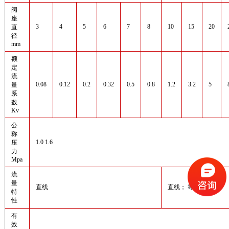
阀
座
3
4
5
6
7
8
10
15
20
直
径
mm
额
定
流
0.08
0.12
0.2
0.32
0.5
0.8
1.2
3.2
5
量
系
数
Kv
公
称
1.0 1.6
压
力
Mpa
流
量
直线
直线； 等百分比
特
性
有
效