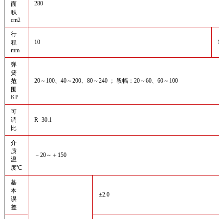
280
面
积
cm2
行
10
程
mm
弹
簧
20～100、40～200、80～240 ； 段幅：20～60、60～100
范
围
KP
可
调
R=30:1
比
介
质
－20～＋150
温
度℃
基
本
±2.0
误
差