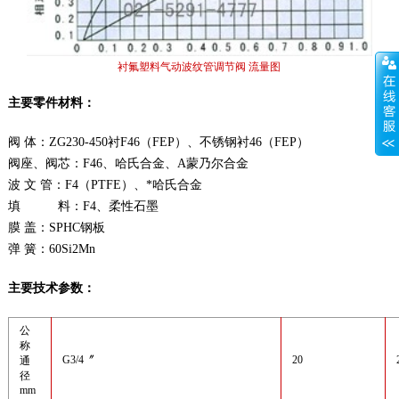
衬氟塑料气动波纹管调节阀 流量图
主要零件材料：
阀 体：ZG230-450衬F46（FEP）、不锈钢衬46（FEP）
阀座、阀芯：F46、哈氏合金、A蒙乃尔合金
波 文 管：F4（PTFE）、*哈氏合金
填 料：F4、柔性石墨
膜 盖：SPHC钢板
弹 簧：60Si2Mn
主要技术参数：
公
称
G3/4〞
20
通
径
mm