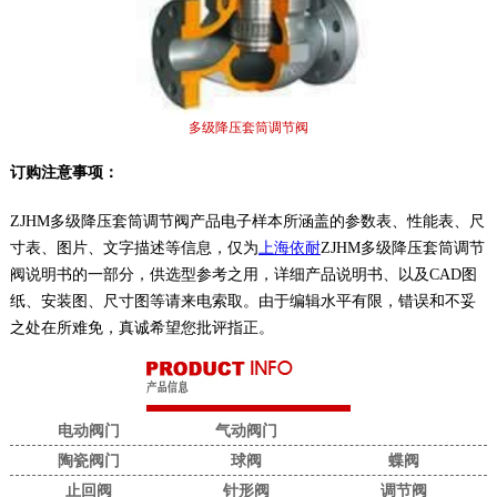
多级降压套筒调节阀
订购注意事项：
ZJHM多级降压套筒调节阀产品电子样本所涵盖的参数表、性能表、尺
寸表、图片、文字描述等信息，仅为
上海依耐
ZJHM多级降压套筒调节
阀说明书的一部分，供选型参考之用，详细产品说明书、以及CAD图
纸、安装图、尺寸图等请来电索取。由于编辑水平有限，错误和不妥
之处在所难免，真诚希望您批评指正。
电动阀门
气动阀门
陶瓷阀门
球阀
蝶阀
止回阀
针形阀
调节阀