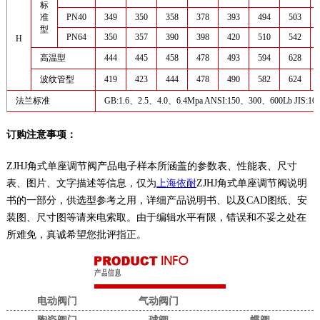
标
准
PN40
349
350
358
378
393
494
503
型
PN64
350
357
390
398
420
510
542
H
高温型
444
445
458
478
493
594
628
波纹管型
419
423
444
478
490
582
624
法兰标准
GB:1.6、2.5、4.0、6.4Mpa ANSI:150、300、600Lb JIS:
订购注意事项：
ZJHJ角式单座调节阀产品电子样本所涵盖的参数表、性能表、尺寸
表、图片、文字描述等信息，仅为
上海依耐
ZJHJ角式单座调节阀说明
书的一部分，供选型参考之用，详细产品说明书、以及CAD图纸、安
装图、尺寸图等请来电索取。由于编辑水平有限，错误和不妥之处在
所难免，真诚希望您批评指正。
电动阀门
气动阀门