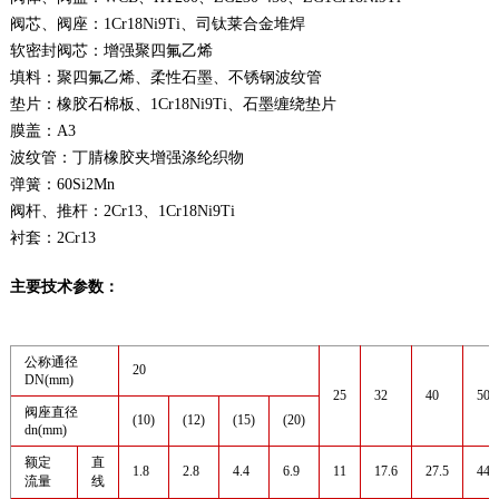
阀芯、阀座：
1Cr18Ni9Ti、司钛莱合金堆焊
软密封阀芯：
增强聚四氟乙烯
填料：
聚四氟乙烯、柔性石墨、不锈钢波纹管
垫片：
橡胶石棉板、1Cr18Ni9Ti、石墨缠绕垫片
膜盖：
A3
波纹管：
丁腈橡胶夹增强涤纶织物
弹簧：
60Si2Mn
阀杆、推杆：
2Cr13、1Cr18Ni9Ti
衬套：
2Cr13
主要技术参数：
公称通径
20
DN(mm)
25
32
40
50
阀座直径
(10)
(12)
(15)
(20)
dn(mm)
额定
直
1.8
2.8
4.4
6.9
11
17.6
27.5
44
流量
线