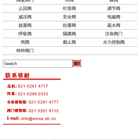
陶瓷阀门
球阀
蝶阀
止回阀
针形阀
调节阀
减压阀
安全阀
电磁阀
旋塞阀
柱塞阀
疏水阀
呼吸阀
隔膜阀
仪表阀门
闸阀
截止阀
水力控制阀
特种阀门