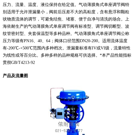
压力、流量、温度、液位保持在给定值。气动薄膜角式单座调节阀特
别适用于允许泄漏量小，阀前后压差不大的高粘度，含有悬浮和颗粒
状物质流体的调节，可避免结焦、堵塞、便于自净与清洗的场合。上
海依耐生产的气动薄膜角式单座调节阀有标准型、调节阀切断型、波
纹管密封型、夹套保温型等多种品种。气动薄膜角式单座调节阀公称
压力等级有PN16、40、64；阀体口径范围DN20-200。适用流体温度
有-200℃-+500℃范围内多种档次。泄漏量标准有IV或VI级，流量特性
为线性或等百分比。多种多样的品种规格可供选择。*本产品性能指标
贯彻GB/T4213-92
产品及流量图