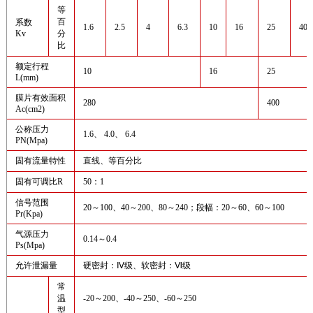
等
百
系数
1.6
2.5
4
6.3
10
16
25
40
Kv
分
比
额定行程
10
16
25
L(mm)
膜片有效面积
280
400
Ac(cm2)
公称压力
1.6、 4.0、 6.4
PN(Mpa)
固有流量特性
直线、等百分比
固有可调比R
50：1
信号范围
20～100、40～200、80～240；段幅：20～60、60～100
Pr(Kpa)
气源压力
0.14～0.4
Ps(Mpa)
允许泄漏量
硬密封：Ⅳ级、软密封：Ⅵ级
常
温
-20～200、-40～250、-60～250
型