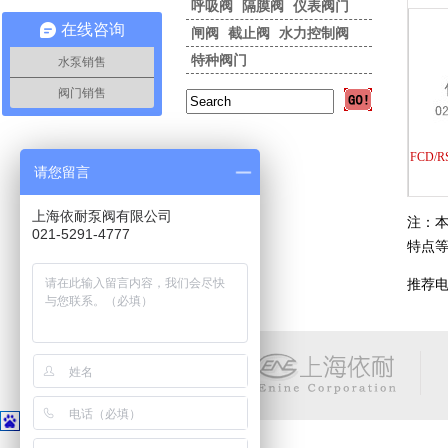
呼吸阀
隔膜阀
仪表阀门
在线咨询
闸阀
截止阀
水力控制阀
特种阀门
水泵销售
阀门销售
FCD/
请您留言
上海依耐泵阀有限公司
注：
021-5291-4777
特点
推荐