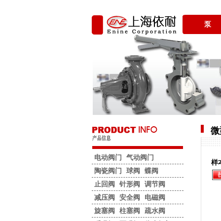
泵
微
电动阀门
气动阀门
样
陶瓷阀门
球阀
蝶阀
止回阀
针形阀
调节阀
减压阀
安全阀
电磁阀
旋塞阀
柱塞阀
疏水阀