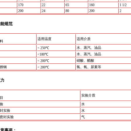
170
22
65
160
1 1/2
200
24
80
200
2
性能规范
适用温度
适用介质
料
水、蒸汽、油品
< 250℃
水、蒸汽、油品
<180℃
硝酸、醋酸
< 200℃
锈钢
氢、氧、尿素等
< 200℃
压力
实验介质
目
验
水
封实验
水
密封实验
气
注意事项：