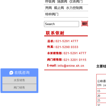
呼吸阀
隔膜阀
仪表阀门
闸阀
截止阀
水力控制阀
特种阀门
主要
在线咨询
水泵销售
公称通
DN（
阀门销售
15
20
25
32