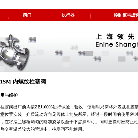
阀门
执行器
控制柜与成
11SM 内螺纹柱塞阀
使用与维护
柱塞阀出厂前均按ZBJ16006进行试验，验收，使用时只需将外表及孔
任意位置安装，介质流动方向见阀体上箭头所示。经过一段时间的使用密
后，在将法兰螺栓均匀的略加旋紧以至于下渗漏即可。同时更换时应防止
冷热交替温差较大的管道中，柱塞阀不能使用。