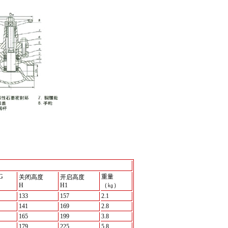
G
重量
关闭高度
开启高度
H
H1
（㎏）
133
157
2.1
141
169
2.8
165
199
3.8
179
225
5.8