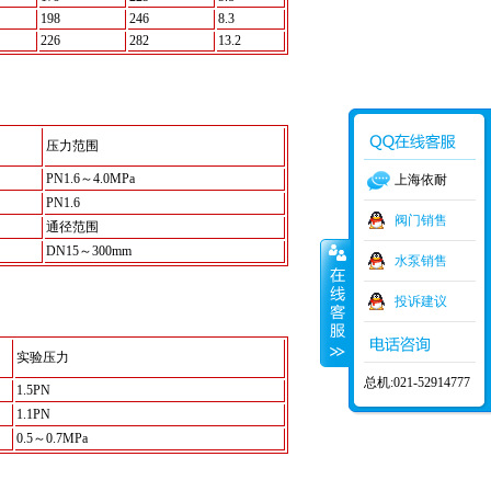
198
246
8.3
226
282
13.2
压力范围
PN1.6～4.0MPa
上海依耐
PN1.6
阀门销售
通径范围
DN15～300mm
水泵销售
投诉建议
实验压力
总机:021-52914777
1.5PN
1.1PN
0.5～0.7MPa