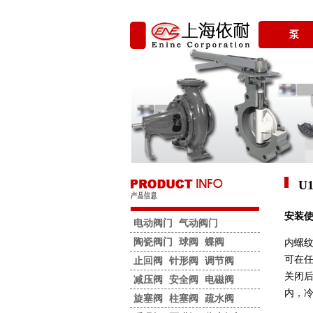
泵
U
安装
电动阀门
气动阀门
陶瓷阀门
球阀
蝶阀
内螺纹
可在
止回阀
针形阀
调节阀
关闭
减压阀
安全阀
电磁阀
内，
旋塞阀
柱塞阀
疏水阀