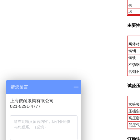
40
50
主要
阀体材
铸钢
铸铁
不锈钢
含钼不
试验
请您留言
上海依耐泵阀有限公司
实验项
021-5291-4777
压强实
高压密
低压气
订购