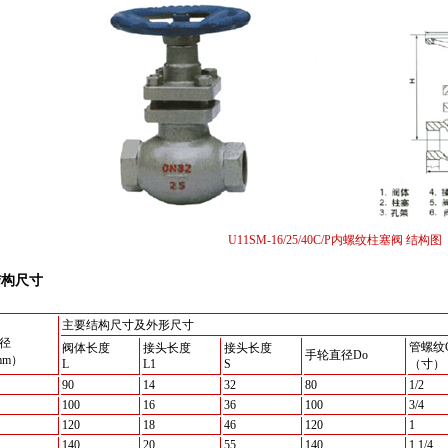
U11SM-16/25/40C/P内螺纹柱塞阀 结构图
结构尺寸
主要结构尺寸及外形尺寸
径
管螺纹
阀体长度
接头长度
接头长度
手轮直径Do
mm）
L
L1
S
（寸）
90
14
32
80
1/2
100
16
36
100
3/4
120
18
46
120
1
140
20
55
140
1 1/4