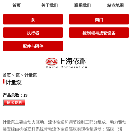
首页
关于我们
联系我们
站点地图
泵
阀门
执行器
控制柜与成套设备
配件与附件
首页
>
泵
>
计量泵
计量泵
产品总数：19
计量泵主要由动力驱动、流体输送和调节控制三部分组成。动力驱动
装置经由机械联杆系统带动流体输送隔膜实现往复运动：隔膜（活