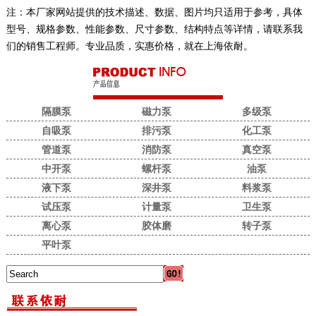
注：本厂家网站提供的技术描述、数据、图片均只适用于参考，具体
型号、规格参数、性能参数、尺寸参数、结构特点等详情，请联系我
们的销售工程师。专业品质，实惠价格，就在上海依耐。
隔膜泵
磁力泵
多级泵
自吸泵
排污泵
化工泵
管道泵
消防泵
真空泵
中开泵
螺杆泵
油泵
液下泵
深井泵
料浆泵
试压泵
计量泵
卫生泵
离心泵
胶体磨
转子泵
平叶泵