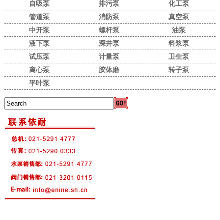
自吸泵
排污泵
化工泵
管道泵
消防泵
真空泵
中开泵
螺杆泵
油泵
液下泵
深井泵
料浆泵
试压泵
计量泵
卫生泵
离心泵
胶体磨
转子泵
平叶泵