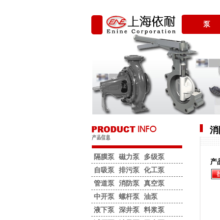
泵
消
隔膜泵
磁力泵
多级泵
产
自吸泵
排污泵
化工泵
管道泵
消防泵
真空泵
中开泵
螺杆泵
油泵
液下泵
深井泵
料浆泵