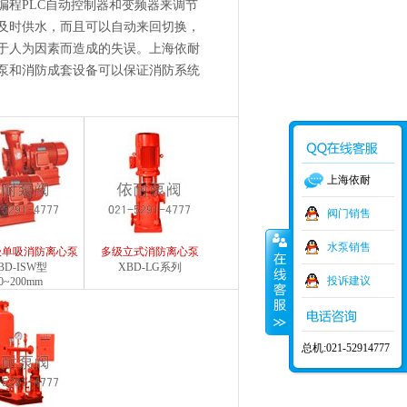
编程PLC自动控制器和变频器来调节
及时供水，而且可以自动来回切换，
于人为因素而造成的失误。上海依耐
泵和消防成套设备可以保证消防系统
上海依耐
阀门销售
水泵销售
级单吸消防离心泵
多级立式消防离心泵
BD-ISW型
XBD-LG系列
投诉建议
0~200mm
总机:021-52914777