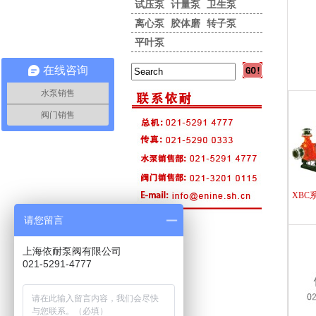
试压泵
计量泵
卫生泵
离心泵
胶体磨
转子泵
平叶泵
在线咨询
水泵销售
阀门销售
XBC
请您留言
上海依耐泵阀有限公司
021-5291-4777