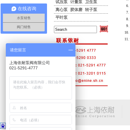
试压泵
计量泵
卫生泵
在线咨询
离心泵
胶体磨
转子泵
平叶泵
水泵销售
阀门销售
请您留言
上海依耐泵阀有限公司
021-5291-4777