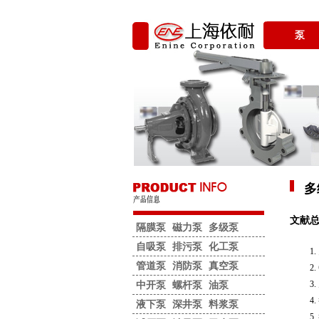
泵
多
文献总
隔膜泵
磁力泵
多级泵
自吸泵
排污泵
化工泵
管道泵
消防泵
真空泵
中开泵
螺杆泵
油泵
液下泵
深井泵
料浆泵