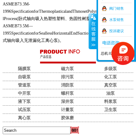
ASMEB73.3M-
阀门销售
1996SpecificationforThermoplasticalandThmosetPolymerMaterialHorizonta
lProcess(卧式轴向吸入热塑性塑料、热固性树脂
化工
离心泵)
水泵销售
ASMEB73.5M—
投诉建议
1995SpecificationforSeallessHorizontalEndSuctionCentrifugalPumpsforChe
式轴向吸入无泄漏化工离心泵)。
总机:021-52914777
隔膜泵
磁力泵
多级泵
自吸泵
排污泵
化工泵
管道泵
消防泵
真空泵
中开泵
螺杆泵
油泵
液下泵
深井泵
料浆泵
试压泵
计量泵
卫生泵
离心泵
胶体磨