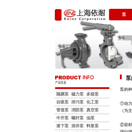
泵
泵
泵的
隔膜泵
磁力泵
多级泵
自吸泵
排污泵
化工泵
①动
管道泵
消防泵
真空泵
（为
中开泵
螺杆泵
油泵
②容
液下泵
深井泵
料浆泵
强行