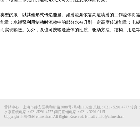
他类型的泵，以其他形式传递能量。如射流泵依靠高速喷射的工作流体将
递能量；水锤泵利用制动时流动中的部分水被升到一定高度传递能量；电
动而实现输送。另外，泵也可按输送液体的性质、驱动方法、结构、用途
营销中心：上海市静安区共和新路3088号7号楼1102室 总机：021 - 5291 4777 传真：021 
水泵直线电话：021-5291 4777 阀门直销电话：021 - 3201 0115
Copyright 上海依耐 enine.sh.cn All Rights Reserved. E-mail：info@enine.sh.cn