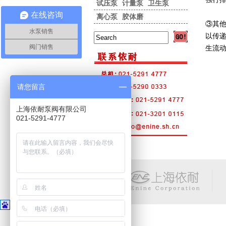
试压泵
计量泵
卫生泵
在线咨询
离心泵
胶体磨
③其
水泵销售
以传
阀门销售
生流
请您留言
上海依耐泵阀有限公司
021-5291-4777