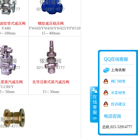
型波纹管式减压阀
螺纹减压稳压阀
Y44H
YW410/YW416/YW425/YFW110
0～100mm
15～400mm
上海依耐
阀门销售
敏度蒸汽减压阀
先导活塞式蒸汽减压阀
YG13H/Y
15～50mm
15～50mm
水泵销售
投诉建议
总机:021-52914777