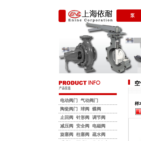
泵
空
电动阀门
气动阀门
样
陶瓷阀门
球阀
蝶阀
止回阀
针形阀
调节阀
减压阀
安全阀
电磁阀
旋塞阀
柱塞阀
疏水阀