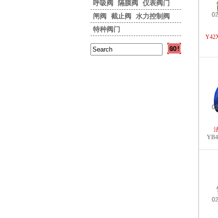
呼吸阀
隔膜阀
仪表阀门
闸阀
截止阀
水力控制阀
特种阀门
Y4
YB4