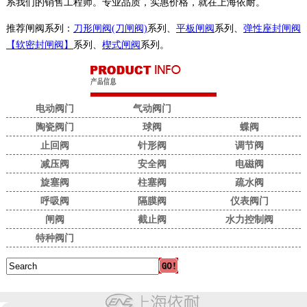
系我们的销售工程师。专业品质，实惠价格，就在上海依耐。
推荐闸阀系列：
刀形闸阀(刀闸阀)
系列、
平板闸阀
系列、
弹性座封闸阀
【软密封闸阀】
系列、
楔式闸阀
系列。
电动阀门
气动阀门
陶瓷阀门
球阀
蝶阀
止回阀
针形阀
调节阀
减压阀
安全阀
电磁阀
旋塞阀
柱塞阀
疏水阀
呼吸阀
隔膜阀
仪表阀门
闸阀
截止阀
水力控制阀
特种阀门