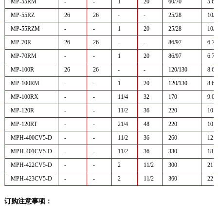
MP-55RM
-
-
1
20
60/70
5.6/
MP-55RZ
26
26
-
-
25/28
10/1
MP-55RZM
-
-
1
20
25/28
10/1
MP-70R
26
26
-
-
86/97
6.7/
MP-70RM
-
-
1
20
86/97
6.7/
MP-100R
26
26
-
-
120/130
8.6/
MP-100RM
-
-
1
20
120/130
8.6/
MP-100RX
-
-
11/4
32
170
9.0
MP-120R
-
-
11/2
36
220
10.5
MP-120RT
-
-
21/4
48
220
10.5
MPH-400CV5-D
-
-
11/2
36
260
12.5
MPH-401CV5-D
-
-
11/2
36
330
18
MPH-422CV5-D
-
-
2
11/2
300
21
MPH-423CV5-D
-
-
2
11/2
360
22
订购注意事项：