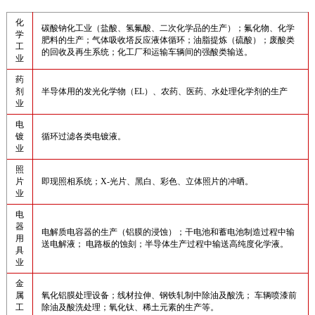
化
碳酸钠化工业（盐酸、氢氟酸、二次化学品的生产）；氟化物、化学
学
肥料的生产；气体吸收塔反应液体循环；油脂提炼（硫酸）；废酸类
工
的回收及再生系统；化工厂和运输车辆间的强酸类输送。
业
药
剂
半导体用的发光化学物（EL）、农药、医药、水处理化学剂的生产
业
电
镀
循环过滤各类电镀液。
业
照
片
即现照相系统；X-光片、黑白、彩色、立体照片的冲晒。
业
电
器
电解质电容器的生产（铝膜的浸蚀）；干电池和蓄电池制造过程中输
用
送电解液； 电路板的蚀刻；半导体生产过程中输送高纯度化学液。
具
业
金
属
氧化铝膜处理设备；线材拉伸、钢铁轧制中除油及酸洗； 车辆喷漆前
工
除油及酸洗处理；氧化钛、稀土元素的生产等。