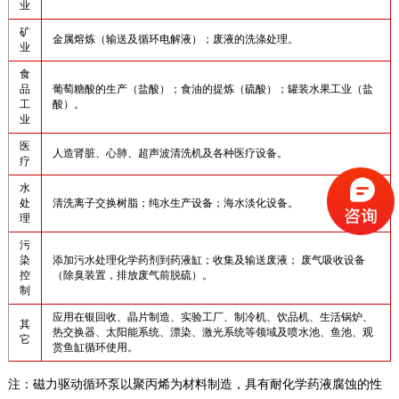
业
矿
金属熔炼（输送及循环电解液）；废液的洗涤处理。
业
食
品
葡萄糖酸的生产（盐酸）；食油的提炼（硫酸）；罐装水果工业（盐
工
酸）。
业
医
人造肾脏、心肺、超声波清洗机及各种医疗设备。
疗
水
处
清洗离子交换树脂；纯水生产设备；海水淡化设备。
理
污
染
添加污水处理化学药剂到药液缸；收集及输送废液； 废气吸收设备
控
（除臭装置，排放废气前脱硫）。
制
应用在银回收、晶片制造、实验工厂、制冷机、饮品机、生活锅炉、
其
热交换器、太阳能系统、漂染、激光系统等领域及喷水池、鱼池、观
它
赏鱼缸循环使用。
注：磁力驱动循环泵以聚丙烯为材料制造，具有耐化学药液腐蚀的性