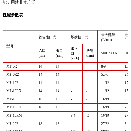
能，用途非常广泛
性能参数表
最大流量
最
软管接口式
螺纹接口式
(L/min）
(m
型号
出入
入口
出口
活管
50Hz/60Hz
50H
口
(mm）
(mm)
(mm)
(inch)
MP-6R
14
14
-
-
8/9
1/1.
MP-6RZ
14
14
-
-
5.5/6
2.1/
MP-10R
14
14
-
-
11/12
1.5/
MP-10RN
14
14
-
-
11/12
1.5/
MP-15R
16
16
-
-
16/19
2.7/
MP-15RN
16
16
-
-
16/19
2.7/
MP-15RM
-
-
3/4
13
16/19
2.4/
MP-20R
18
18
-
-
27/32
3.1/