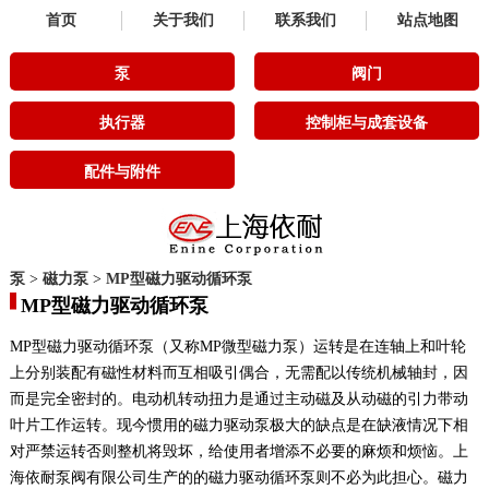
首页
关于我们
联系我们
站点地图
泵
阀门
执行器
控制柜与成套设备
配件与附件
泵
>
磁力泵
>
MP型磁力驱动循环泵
MP型磁力驱动循环泵
MP型磁力驱动循环泵（又称MP微型磁力泵）运转是在连轴上和叶轮
上分别装配有磁性材料而互相吸引偶合，无需配以传统机械轴封，因
而是完全密封的。电动机转动扭力是通过主动磁及从动磁的引力带动
叶片工作运转。现今惯用的磁力驱动泵极大的缺点是在缺液情况下相
对严禁运转否则整机将毁坏，给使用者增添不必要的麻烦和烦恼。上
海依耐泵阀有限公司生产的的磁力驱动循环泵则不必为此担心。磁力