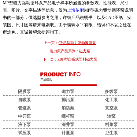
MP型磁力驱动循环泵产品电子样本所涵盖的参数表、性能表、尺寸
表、图片、文字描述等信息，仅为
上海依耐
MP型磁力驱动循环泵说明
书的一部分，供选型参考之用，详细产品说明书、以及CAD图纸、安
装图、尺寸图等请来电索取。由于编辑水平有限，错误和不妥之处在
所难免，真诚希望您批评指正。
上一页：
CWB型磁力驱动漩涡泵
磁力泵产品系列：
磁力泵
下一页：
ZBF型自吸式塑料磁力泵
隔膜泵
磁力泵
多级泵
自吸泵
排污泵
化工泵
管道泵
消防泵
真空泵
中开泵
螺杆泵
油泵
液下泵
深井泵
料浆泵
试压泵
计量泵
卫生泵