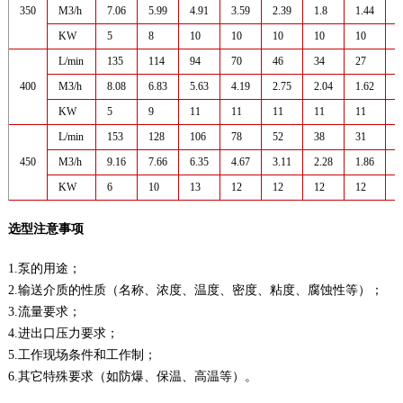
350
M3/h
7.06
5.99
4.91
3.59
2.39
1.8
1.44
1
KW
5
8
10
10
10
10
10
1
L/min
135
114
94
70
46
34
27
2
400
M3/h
8.08
6.83
5.63
4.19
2.75
2.04
1.62
1
KW
5
9
11
11
11
11
11
1
L/min
153
128
106
78
52
38
31
2
450
M3/h
9.16
7.66
6.35
4.67
3.11
2.28
1.86
1
KW
6
10
13
12
12
12
12
1
选型注意事项
1.泵的用途；
2.输送介质的性质（名称、浓度、温度、密度、粘度、腐蚀性等）；
3.流量要求；
4.进出口压力要求；
5.工作现场条件和工作制；
6.其它特殊要求（如防爆、保温、高温等）。