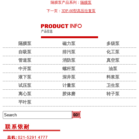
隔膜泵产品系列：
隔膜泵
下一页：
3DP-60型高压往复泵
隔膜泵
磁力泵
多级泵
自吸泵
排污泵
化工泵
管道泵
消防泵
真空泵
中开泵
螺杆泵
油泵
液下泵
深井泵
料浆泵
试压泵
计量泵
卫生泵
离心泵
胶体磨
转子泵
平叶泵