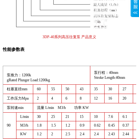
3DP-40系列高压往复泵 产品意义
性能参数表
泵行程：40mm
泵推力：1200k
Stroke Length:40mm
gRated Plunger Load:1200kg
柱塞直径mm
60
55
50
43
35
30
27
2
工作压力Mpa
2
4
6
8
12
16
20
2
泵转速min
流量 L/min M3/h 功率 KW
L/min
30
25
21
15
10
7.6
6.1
4
90
M3/h
1.8
1.5
1.2
0.9
0.62
0.45
0.37
0
KW
1.2
2
2.5
2.4
2.4
2.43
2.44
2