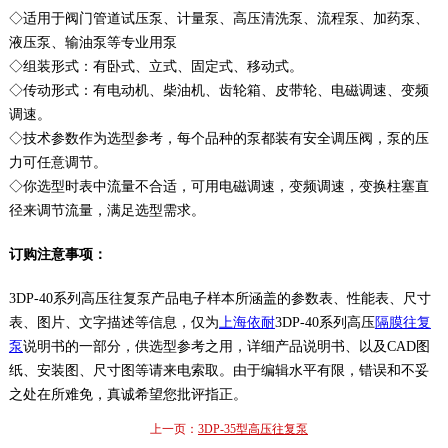
◇适用于阀门管道试压泵、计量泵、高压清洗泵、流程泵、加药泵、
液压泵、输油泵等专业用泵
◇组装形式：有卧式、立式、固定式、移动式。
◇传动形式：有电动机、柴油机、齿轮箱、皮带轮、电磁调速、变频
调速。
◇技术参数作为选型参考，每个品种的泵都装有安全调压阀，泵的压
力可任意调节。
◇你选型时表中流量不合适，可用电磁调速，变频调速，变换柱塞直
径来调节流量，满足选型需求。
订购注意事项：
3DP-40系列高压往复泵产品电子样本所涵盖的参数表、性能表、尺寸
表、图片、文字描述等信息，仅为
上海依耐
3DP-40系列高压
隔膜往复
泵
说明书的一部分，供选型参考之用，详细产品说明书、以及CAD图
纸、安装图、尺寸图等请来电索取。由于编辑水平有限，错误和不妥
之处在所难免，真诚希望您批评指正。
上一页：
3DP-35型高压往复泵