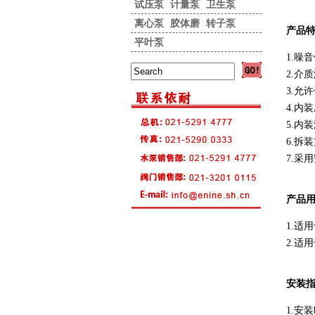
试压泵
计量泵
卫生泵
离心泵
胶体磨
转子泵
产品
平叶泵
1.噪
2.介
3.允
4.内
5.内
6.拆装
7.采
产品
1.适
2.适
安装
1.安