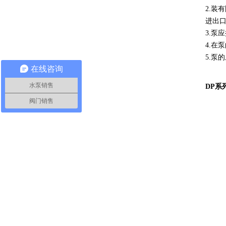
2.装有
进出口
3.泵
4.在
5.泵
在线咨询
水泵销售
DP系
阀门销售