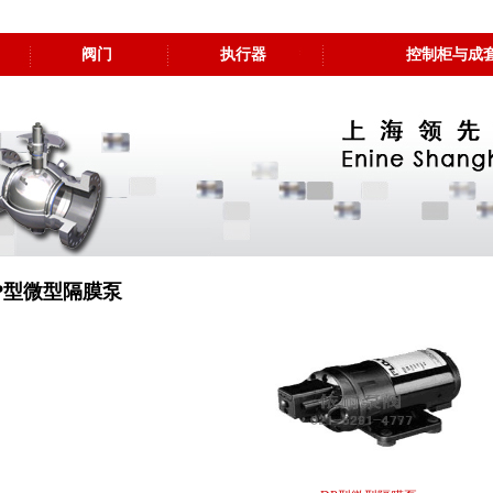
阀门
执行器
控制柜与成
P型微型隔膜泵