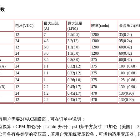
参数
最大出流
最大流量
电压(VDC)
转速(r/min)
最高压力(MP
(A)
(LPM)
12
7
2.5(9.5)
1200
35(0.24)
24
4.8
3.2(12)
1300
35(0.24)
12
6.0
1.3(5.0)
1200
60(0.42)
24
3.0
1.3(5.0)
1200
60(0.42)
A
12
3.5
0.8(3.0)
375
60(0.42)
(A)
24
1.1
0.32(1.2)
375
100（0.68）
0
24
1.1
0.32(1.2)
375
100（0.68）
5
24
1
0.26(1.0)
375
125（0.86）
(B)
12
2.2
0.45(1.7)
470
130（0.90）
24
1.2
0.45(1.7)
470
130(0.90)
0
12
2.2
0.45(1.7)
470
130(0.90)
有用户需要24VAC隔膜泵，可在订单中说明；
换算：GPM-加仑/分；L/min-升/分；psi-磅/平方英寸；1加仑（美国）=3.78
本公司备有各类型的变压器，若用户无系统变压设备，可增购适用变压器，