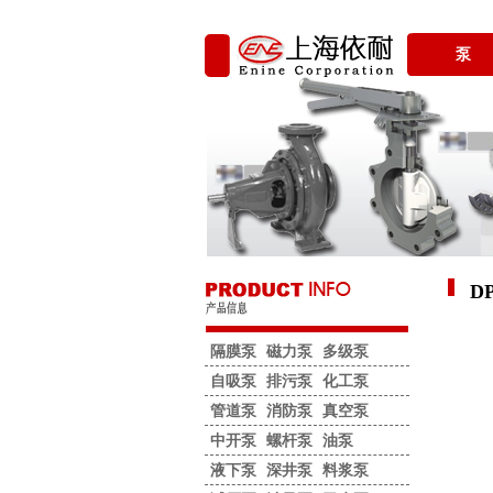
泵
D
隔膜泵
磁力泵
多级泵
自吸泵
排污泵
化工泵
管道泵
消防泵
真空泵
中开泵
螺杆泵
油泵
液下泵
深井泵
料浆泵