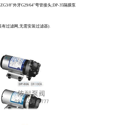
G3/8″外牙G29/64″弯管接头;DP-35隔膜泵
装有过滤网,无需安装过滤器).