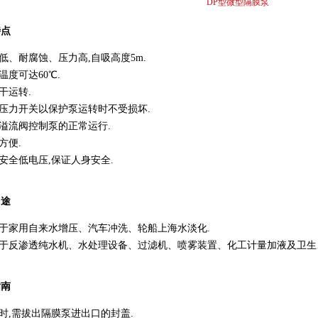
DP型微型隔膜泵
特点
音低、耐腐蚀、压力高,自吸高度5m.
质温度可达60℃.
许干运转.
装压力开关以保护泵运转时不受损坏.
装溢流阀控制泵的正常运行.
方便.
用安全低电压,保证人身安全.
用途
用于家用自来水增压、汽车冲洗、轮船上海水淡化.
用于反渗透纯水机、水处理设备、过滤机、喷雾装置、化工计量加液及卫生
指南
装时,需拔出隔膜泵进出口的封盖.