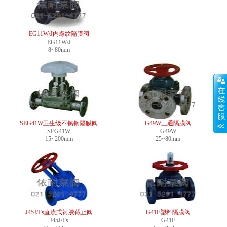
EG11W/J内螺纹隔膜阀
EG11W/J
8~80mm
SEG41W卫生级不锈钢隔膜阀
G49W三通隔膜阀
SEG41W
G49W
15~200mm
25~80mm
J45J/Fs直流式衬胶截止阀
G41F塑料隔膜阀
J45J/Fs
G41F