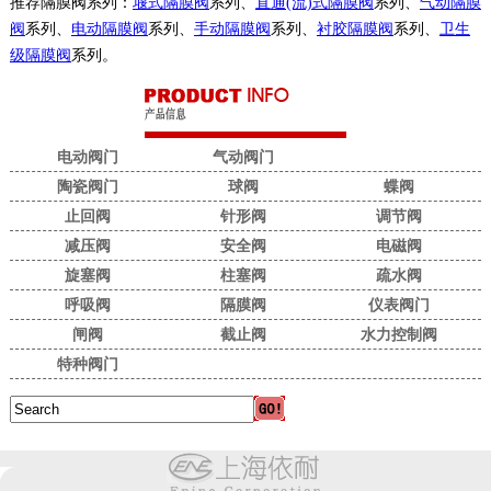
推荐隔膜阀系列：
堰式隔膜阀
系列、
直通(流)式隔膜阀
系列、
气动隔膜
阀
系列、
电动隔膜阀
系列、
手动隔膜阀
系列、
衬胶隔膜阀
系列、
卫生
级隔膜阀
系列。
电动阀门
气动阀门
陶瓷阀门
球阀
蝶阀
止回阀
针形阀
调节阀
减压阀
安全阀
电磁阀
旋塞阀
柱塞阀
疏水阀
呼吸阀
隔膜阀
仪表阀门
闸阀
截止阀
水力控制阀
特种阀门