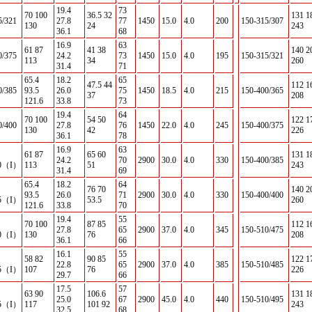
19.4
73
70 100
36.5 32
131 1
5/321
27.8
77
1450
15.0
4.0
200
150-315/307
130
24
243
36.1
68
16.9
63
61 87
41 38
140 2
0/375
24.2
73
1450
15.0
4.0
195
150-315/321
113
34
260
31.4
71
65.4
18.2
65
47.5 44
112 1
0/385
93.5
26.0
75
1450
18.5
4.0
215
150-400/365
37
208
121.6
33.8
73
19.4
64
70 100
54 50
122 1
0/400
27.8
76
1450
22.0
4.0
245
150-400/375
130
42
226
36.1
78
16.9
63
61 87
65 60
131 1
24.2
70
2900
30.0
4.0
330
150-400/385
30（I）
113
51
243
31.4
69
65.4
18.2
64
76 70
140 2
93.5
26.0
71
2900
30.0
4.0
330
150-400/400
45（I）
53.5
260
121.6
33.8
70
19.4
55
70 100
87 85
112 1
27.8
65
2900
37.0
4.0
345
150-510/475
50（I）
130
76
208
36.1
66
16.1
55
58 82
90 85
122 1
22.8
65
2900
37.0
4.0
385
150-510/485
85（I）
107
76
226
29.7
66
17.5
57
63 90
106.6
131 1
25.0
67
2900
45.0
4.0
440
150-510/495
95（I）
117
101 92
243
32.5
68