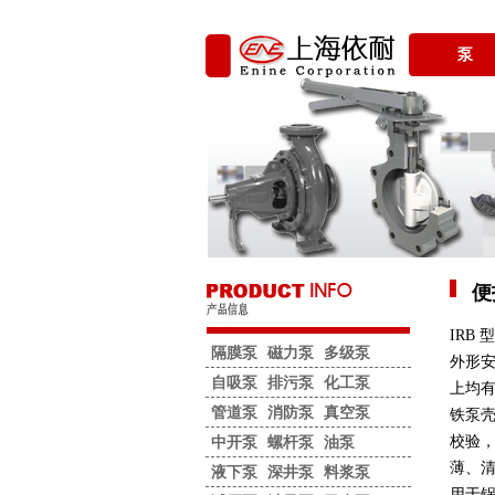
泵
便
IRB
隔膜泵
磁力泵
多级泵
外形安
自吸泵
排污泵
化工泵
上均
管道泵
消防泵
真空泵
铁泵
校验
中开泵
螺杆泵
油泵
薄、清
液下泵
深井泵
料浆泵
用于