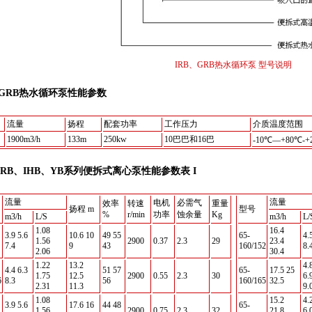
IRB、GRB热水循环泵 型号说明
、GRB热水循环泵性能参数
流量
扬程
配套功率
工作压力
介质温度范围
1900m3/h
133m
250kw
10巴巴和16巴
-10℃—+80℃-+
、IRB、IHB、YB系列便拆式离心泵性能参数表 I
流量
流量
电机
必需气
效率
转速
重量
扬程 m
型号
%
r/min
功率
蚀余量
Kg
m3/h
L/S
m3/h
L/
1.08
16.4
3.9 5.6
10.6 10
49 55
65-
4.
1.56
2900
0.37
2.3
29
23.4
7.4
9
43
160/152
8.
2.06
30.4
1.22
13.2
4.
4.4 6.3
51 57
65-
17.5 25
1.75
12.5
2900
0.55
2.3
30
6.
6
8.3
56
160/165
32.5
2.31
11.3
9.
1.08
15.2
4.
3.9 5.6
17.6 16
44 48
65-
1.56
2900
0.75
2.3
32
21.8
6.