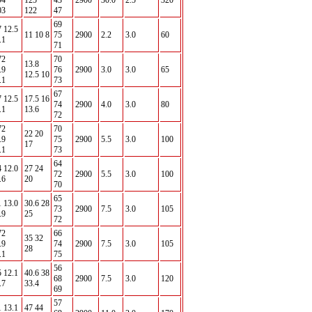
94
125
43
2900
30.0
2.5
320
03
122
47
69
7 12.5
11 10 8
75
2900
2.2
3.0
60
.1
71
72
70
13.8
.9
76
2900
3.0
3.0
65
12.5 10
.1
73
67
7 12.5
17.5 16
74
2900
4.0
3.0
80
.1
13.6
72
72
70
22 20
.9
75
2900
5.5
3.0
100
17
.1
73
64
4 12.0
27 24
72
2900
5.5
3.0
100
.6
20
70
65
1 13.0
30.6 28
73
2900
7.5
3.0
105
.9
25
72
72
66
35 32
.9
74
2900
7.5
3.0
105
28
.1
75
56
5 12.1
40.6 38
68
2900
7.5
3.0
120
.7
33.4
69
57
1 13.1
47 44