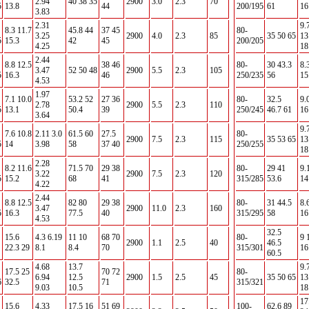
2.94
40 38 35
2900
3.0
2.3
70
5
13.8
44
200/195
61
16
3.83
2.31
9.
8.3 11.7
45.8 44
37 45
80-
3.25
2900
4.0
2.3
85
35 50 65
13
5
15.3
42
45
200/205
4.25
18
2.44
8.8 12.5
38 46
80-
30 43.3
8.
3.47
52 50 48
2900
5.5
2.3
105
5
16.3
46
250/235
56
15
4.53
1.97
7.1 10.0
53.2 52
27 36
80-
32.5
9.
2.78
2900
5.5
2.3
110
5
13.1
50.4
39
250/245
46.7 61
16
3.64
9.
7.6 10.8
2.11 3.0
61.5 60
27.5
80-
2900
7.5
2.3
115
35 53 65
13
5
14
3.98
58
37 40
250/255
18
2.28
8.2 11.6
71.5 70
29 38
80-
29 41
9.
3.22
2900
7.5
2.3
120
5
15.2
68
41
315/285
53.6
14
4.22
2.44
8.8 12.5
82 80
29 38
80-
31 44.5
8.
3.47
2900
11.0
2.3
160
5
16.3
77.5
40
315/295
58
16
4.53
32.5
15.6
4.3 6.19
11 10
68 70
80-
9 
2900
1.1
2.5
40
46.5
22.3 29
8.1
8.4
70
315/301
16
60.5
4.68
13.7
9.
17.5 25
70 72
80-
6.94
12.5
2900
1.5
2.5
45
35 50 65
13
6
32.5
71
315/321
9.03
10.5
18
17
15.6
4.33
17.5 16
51 69
100-
62.6 89