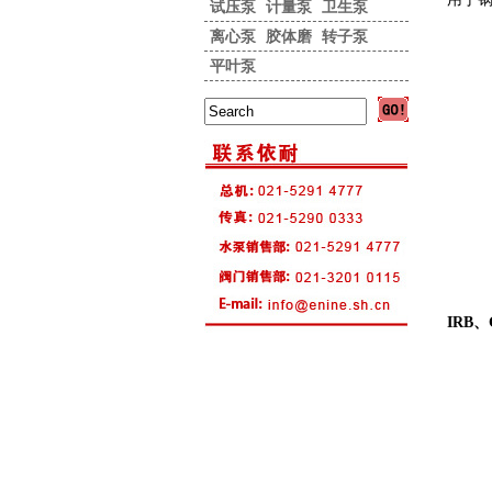
试压泵
计量泵
卫生泵
离心泵
胶体磨
转子泵
平叶泵
IRB