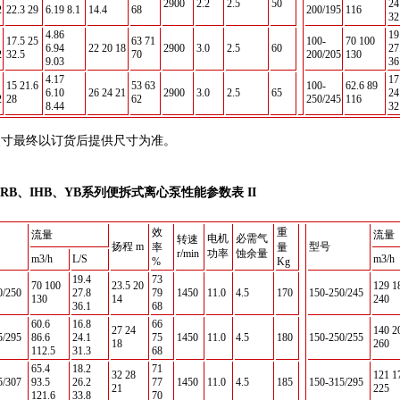
2900
2.2
2.5
50
24
2
22.3 29
6.19 8.1
14.4
68
200/195
116
32
4.86
19
17.5 25
63 71
100-
70 100
6.94
22 20 18
2900
3.0
2.5
60
27
2
32.5
70
200/205
130
9.03
36
4.17
17
15 21.6
53 63
100-
62.6 89
6.10
26 24 21
2900
3.0
2.5
65
24
2
28
62
250/245
116
8.44
32
尺寸最终以订货后提供尺寸为准。
、IRB、IHB、YB系列便拆式离心泵性能参数表 II
效
重
流量
流量
电机
必需气
转速
扬程 m
型号
率
量
r/min
功率
蚀余量
m3/h
L/S
m3/h
%
Kg
19.4
73
70 100
23.5 20
129 1
0/250
27.8
79
1450
11.0
4.5
170
150-250/245
130
14
240
36.1
68
60.6
16.8
66
27 24
140 2
5/295
86.6
24.1
75
1450
11.0
4.5
180
150-250/255
18
260
112.5
31.3
68
65.4
18.2
71
32 28
121 1
5/307
93.5
26.2
77
1450
11.0
4.5
185
150-315/295
21
225
121.6
33.8
70