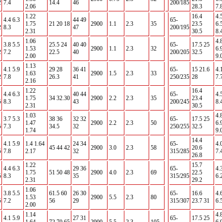
2
7.4
14.4
46
200/185
2.06
28.3
7.
1.22
16.4
4.
4.4 6.3
44 49
65-
1.75
21 20 18
2900
1.1
2.3
35
23.5
6.
2
8.3
47
200/195
2.31
30.5
8.
1.06
4.
3.8 5.5
25.5 24
40 40
65-
17.5 25
1.53
2900
1.1
2.3
32
6.
2
7.2
22.5
40
200/205
32.5
2.00
9.
1.13
4.1 5.9
29 28
36 41
65-
15 21.6
4.
1.63
2900
1.5
2.3
33
2
7.8
26.3
41
250/235
28
7.
2.16
1.22
16.4
4.4 6.3
40 44
65-
4.
1.75
34 32.30
2900
2.2
2.3
35
23.4
5
8.3
43
200/245
8.
2.31
30.5
1.03
4.
3.7 5.3
38 36
32 32
65-
17.5 25
1.47
2900
2.2
2.3
50
6.
5
7.3
34.5
32
250/255
32.5
1.74
9.
14.4
4.1 5.9
1.4 1.64
24 34
65-
4.
45 44 42
2900
3.0
2.3
58
20.6
5
7.8
2.17
32
315/285
7.
26.8
1.22
15.7
4.4 6.3
29 36
65-
4.
1.75
51 50 48
2900
4.0
2.3
69
22.5
5
8.3
35
315/295
6.
2.31
29.2
1.06
3.8 5.5
61.5 60
26 30
65-
16.6
4.
1.53
2900
5.5
2.3
80
5
7.2
56
29
315/307
23.7 31
6.
2.00
1.14
4.
4.1 5.9
27 31
65-
17.5 25