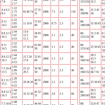
1.64
72 70 65
2900
5.5
2.3
105
6.
5
7.8
30
315/316
32.5
2.17
9.
1.22
4.4 6.3
27 31
80-
31.3 45
8.
1.75
82 80 74
2900
7.5
2.3
110
5
8.3
31
100/96
58
16
2.31
2.22
9.
8 11
57 63
80-
3.05
11 10 9
2900
0.75
2.3
35
35 50 65
13
14.5
60
100/106
4.03
18
2.44
13.6
8.8 12.5
58 65
80-
31.3 45
8.
3.47
12.5
2900
1.1
2.3
40
6
16.5
63
125/132
58
16
4.53
11.3
2.22
9.
8 11
61 60
80-
3.05
17 16 14
2900
1.1
2.3
40
35 50 65
13
2
14.5
58
125/142
4.03
18
2.44
30.3
8.8 12.5
21.5 20
52 61
80-
8.
3.47
2900
1.5
2.3
45
43.3
2
16.3
17.8
60
160/142
15
4.53
56.3
2.03
7.3 10.4
23 22
50 50
80-
32.7
9.
2.89
2900
1.5
2.3
46
2
13.5
20.5
50
160/152
46.7 61
16
3.75
2.28
9.
8.2 11.7
40 51
80-
3.25
29 28 26
2900
2.2
2.3
50
35 50 65
13
2
15.2
50
160/165
4.22
18
2.44
30.5
8.8 12.5
45 52
80-
8.
3.47
33 32 30
2900
3.0
2.3
60
43.5
5
16.3
51
200/185
15
4.53
56.6
2.08
7.5 10.6
44 44
80-
32.8 47
9.