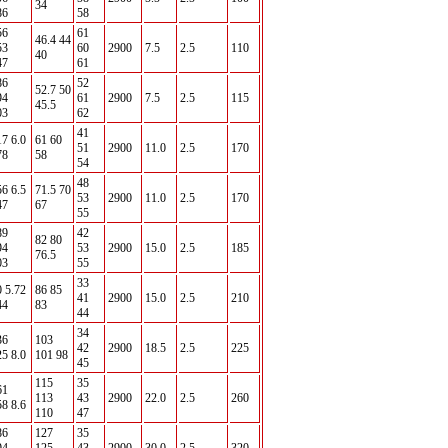
34
86
58
56
61
46.4 44
53
60
2900
7.5
2.5
110
40
47
61
86
52
52.7 50
94
61
2900
7.5
2.5
115
45.5
03
62
41
17 6.0
61 60
51
2900
11.0
2.5
170
78
58
54
48
56 6.5
71.5 70
53
2900
11.0
2.5
170
47
67
55
89
42
82 80
94
53
2900
15.0
2.5
185
76.5
03
55
33
0 5.72
86 85
41
2900
15.0
2.5
210
44
83
44
34
36
103
42
2900
18.5
2.5
225
25 8.0
101 98
45
115
35
61
113
43
2900
22.0
2.5
260
58 8.6
110
47
86
127
35