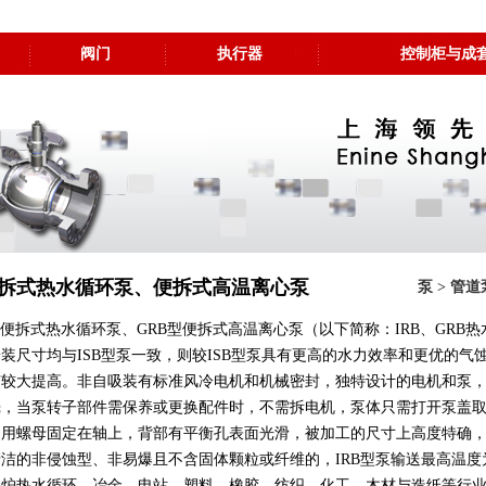
阀门
执行器
控制柜与成
拆式热水循环泵、便拆式高温离心泵
泵
>
管道
 型便拆式热水循环泵、GRB型便拆式高温离心泵（以下简称：IRB、GR
装尺寸均与ISB型泵一致，则较ISB型泵具有更高的水力效率和更优的
有较大提高。非自吸装有标准风冷电机和机械密封，独特设计的电机和泵
壳，当泵转子部件需保养或更换配件时，不需拆电机，泵体只需打开泵盖
，用螺母固定在轴上，背部有平衡孔表面光滑，被加工的尺寸上高度特确
洁的非侵蚀型、非易爆且不含固体颗粒或纤维的，IRB型泵输送最高温度为1
锅炉热水循环、冶金、电站、塑料、橡胶、纺织、化工、木材与造纸等行