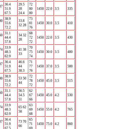
36.4
29.5
72
87
51.9
28
80
1450
22.0
3.5
335
67.5
24.4
80
38.9
73
00
33.8
55.6
81
1450
30.0
3.5
410
32 28
72.2
76
31.1
68
60
34 32
44.4
72
1450
22.0
3.5
430
28
57.8
72
33.9
70
74
41 38
48.3
75
1450
30.0
3.5
480
33
62.9
74
36.4
46.6
71
87
51.9
44
77
1450
37.0
3.5
500
67.5
38.3
76
38.9
72
00
53 50
55.6
78
1450
45.0
3.5
515
44
72.2
72
31.1
56.5
62
60
44.4
54.5
67
1450
45.0
4.2
530
57.8
51
66
33.9
63
74
65 62
48.3
69
1450
55.0
4.2
765
58
62.9
68
36.4
65
87
73 70
51.9
71
1450
75.0
4.2
860
66
67.5
69