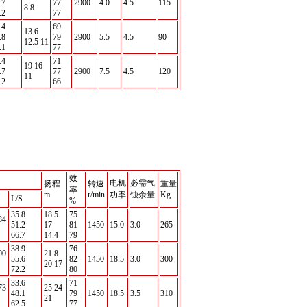
.7
77
2900
4.0
4.5
115
8.8
.2
77
.4
69
13.6
.8
79
2900
5.5
4.5
90
12.5 11
.1
77
.4
71
19 16
.7
77
2900
7.5
4.5
120
11
.2
66
效
电机
必需气
扬程
转速
重量
率
m
r/min
功率
蚀余量
Kg
L/S
%
35.8
18.5
75
84
51.2
17
81
1450
15.0
3.0
265
66.7
14.4
79
38.9
76
00
21.8
55.6
82
1450
18.5
3.0
300
20 17
72.2
80
33.6
71
73
25 24
48.1
79
1450
18.5
3.5
310
21
62.5
77