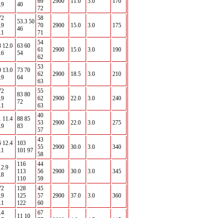
69
2900
11.0
3.0
170
.9
40
72
72
58
53.3 50
.9
70
2900
15.0
3.0
175
46
.1
71
54
3 12.0
63 60
61
2900
15.0
3.0
190
.6
54
62
53
0 13.0
73 70
62
2900
18.5
3.0
210
.9
64
63
72
55
83 80
.9
62
2900
22.0
3.0
240
72
.1
63
40
1 11.4
88 85
53
2900
22.0
3.0
275
.9
83
57
43
6 12.4
103
55
2900
30.0
3.0
340
.1
101 97
58
116
44
12.9
113
56
2900
30.0
3.0
345
.8
110
59
72
128
45
.9
125
57
2900
37.0
3.0
360
.1
122
60
.4
67
11 10