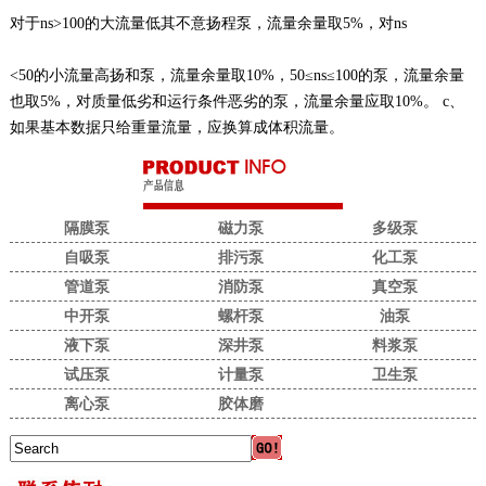
对于ns>100的大流量低其不意扬程泵，流量余量取5%，对ns
<50的小流量高扬和泵，流量余量取10%，50≤ns≤100的泵，流量余量
也取5%，对质量低劣和运行条件恶劣的泵，流量余量应取10%。 c、
如果基本数据只给重量流量，应换算成体积流量。
隔膜泵
磁力泵
多级泵
自吸泵
排污泵
化工泵
管道泵
消防泵
真空泵
中开泵
螺杆泵
油泵
液下泵
深井泵
料浆泵
试压泵
计量泵
卫生泵
离心泵
胶体磨