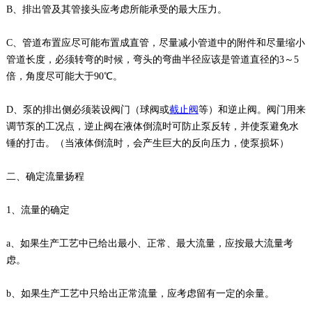
B、排出管及其管接头应考虑所能承受的最大压力。
C、管道布置应尽可能布置成直管，尽量减小管道中的附件和尽量缩小
管道长度，必须转弯的时候，弯头的弯曲半径应该是管道直径的3～5
倍，角度尽可能大于90℃。
D、泵的排出侧必须装设阀门（球阀或
截止阀
等）和逆止阀。阀门用来
调节泵的工况点，逆止阀在液体倒流时可防止泵反转，并使泵避免水
锤的打击。（当液体倒流时，会产生巨大的反向压力，使泵损坏）
二、确定流量扬程
1、流量的确定
a、如果生产工艺中已给出最小、正常、最大流量，应按最大流量考
虑。
b、如果生产工艺中只给出正常流量，应考虑留有一定的余量。