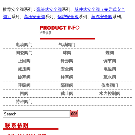
推荐安全阀系列：
弹簧式安全阀
系列、
脉冲式安全阀（先导式安全
阀）
系列、
高压安全阀
系列、
锅炉安全阀
系列、
蒸汽安全阀
系列。
电动阀门
气动阀门
陶瓷阀门
球阀
蝶阀
止回阀
针形阀
调节阀
减压阀
安全阀
电磁阀
旋塞阀
柱塞阀
疏水阀
呼吸阀
隔膜阀
仪表阀门
闸阀
截止阀
水力控制阀
特种阀门