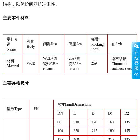
结构，以保护阀座抗冲击性。
主要零件材料
零件名
摇臂
阀体
阀瓣Disc
阀座Seat
轴Axle
词
Rocking
Body
shaft
Name
WCB+陶
25#+陶
铬不锈钢
材料
WCB
25#
瓷WCB +
瓷25# +
Chromium
Material
stainless steel
ceramic
ceramic
主要连接尺寸
尺寸(mm)Dimensions
型号Type
PN
DN
L
D
D1
D2
80
310
195
160
135
100
350
215
180
155
125
400
245
210
185