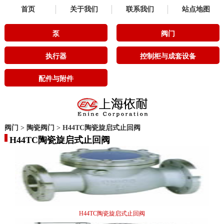
首页
关于我们
联系我们
站点地图
泵
阀门
执行器
控制柜与成套设备
配件与附件
阀门
>
陶瓷阀门
>
H44TC陶瓷旋启式止回阀
H44TC陶瓷旋启式止回阀
H44TC陶瓷旋启式止回阀