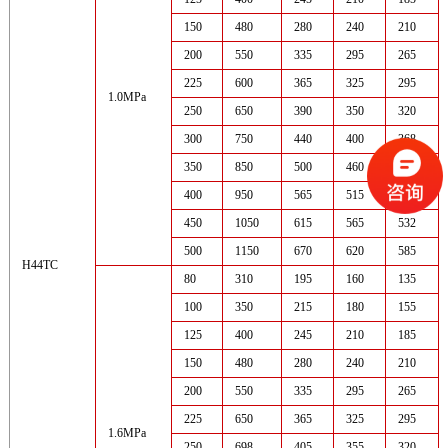
150
480
280
240
210
200
550
335
295
265
225
600
365
325
295
1.0MPa
250
650
390
350
320
300
750
440
400
368
350
850
500
460
428
400
950
565
515
482
450
1050
615
565
532
500
1150
670
620
585
H44TC
80
310
195
160
135
100
350
215
180
155
125
400
245
210
185
150
480
280
240
210
200
550
335
295
265
225
650
365
325
295
1.6MPa
250
698
405
355
320