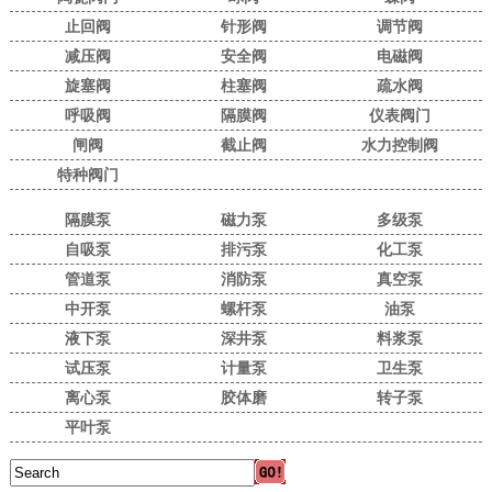
止回阀
针形阀
调节阀
减压阀
安全阀
电磁阀
旋塞阀
柱塞阀
疏水阀
呼吸阀
隔膜阀
仪表阀门
闸阀
截止阀
水力控制阀
特种阀门
隔膜泵
磁力泵
多级泵
自吸泵
排污泵
化工泵
管道泵
消防泵
真空泵
中开泵
螺杆泵
油泵
液下泵
深井泵
料浆泵
试压泵
计量泵
卫生泵
离心泵
胶体磨
转子泵
平叶泵