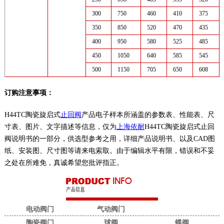
300
750
460
410
375
350
850
520
470
435
400
950
580
525
485
450
1050
640
585
545
500
1150
705
650
608
订购注意事项：
H44TC陶瓷旋启式
止回阀
产品电子样本所涵盖的参数表、性能表、尺
寸表、图片、文字描述等信息，仅为
上海依耐
H44TC陶瓷旋启式止回
阀说明书的一部分，供选型参考之用，详细产品说明书、以及CAD图
纸、安装图、尺寸图等请来电索取。由于编辑水平有限，错误和不妥
之处在所难免，真诚希望您批评指正。
电动阀门
气动阀门
陶瓷阀门
球阀
蝶阀