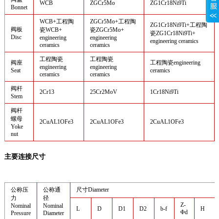
WCB
ZGCr5Mo
ZG1Cr18Ni9Ti
Bonnet
WCB+工程陶
ZGCr5Mo+工程陶
ZG1Cr18Ni9Ti+工程陶
阀板
瓷WCB+
瓷ZGCr5Mo+
瓷ZG1Cr18Ni9Ti+
Disc
engineering
engineering
engineering ceramics
ceramics
ceramics
工程陶瓷
工程陶瓷
阀座
工程陶瓷engineering
engineering
engineering
Seat
ceramics
ceramics
ceramics
阀杆
2Cr13
25Cr2MoV
1Cr18Ni9Ti
Stem
阀杆
螺母
2CuAL1OFe3
2CuAL1OFe3
2CuAL1OFe3
Yoke
nut
主要连接尺寸
公称压
公称通
尺寸Diameter
力
径
Z-
Nominal
Nominal
L
D
D1
D2
b-f
H
Φd
Pressure
Diameter