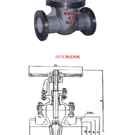
Z41TC陶瓷闸阀