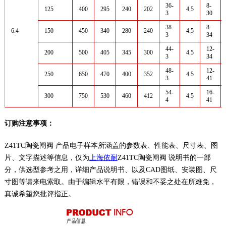
36-
8-
125
400
295
240
202
4.5
3
30
38-
8-
6.4
150
450
340
280
240
4.5
3
34
44-
12-
200
500
405
345
300
4.5
3
34
48-
12-
250
650
470
400
352
4.5
3
41
54-
16-
300
750
530
460
412
4.5
4
41
订购注意事项：
Z41TC陶瓷闸阀 产品电子样本所涵盖的参数表、性能表、尺寸表、图
片、文字描述等信息，仅为
上海依耐
Z41TC陶瓷闸阀 说明书的一部
分，供选型参考之用，详细产品说明书、以及CAD图纸、安装图、尺
寸图等请来电索取。由于编辑水平有限，错误和不妥之处在所难免，
真诚希望您批评指正。