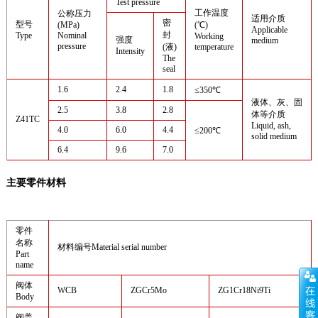
Test pressure
工作温度
公称压力
适用介质
密
型号
(MPa)
(℃)
Applicable
封
Type
Nominal
Working
强度
medium
pressure
(液)
temperature
Intensity
The
seal
1.6
2.4
1.8
≤350℃
液体、灰、固
2.5
3.8
2.8
体等介质
Z41TC
Liquid, ash,
4.0
6.0
4.4
≤200℃
solid medium
6.4
9.6
7.0
主要零件材料
零件
名称
材料编号Material serial number
Part
name
阀体
WCB
ZGCr5Mo
ZG1Cr18Ni9Ti
Body
阀盖