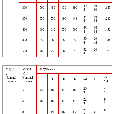
40-
16-
300
500
485
430
390
1145
4
30
44-
16-
350
550
550
490
448
1280
4
34
48-
16-
400
600
610
550
505
1452
4
34
50-
20-
450
650
660
600
555
1541
4
34
52-
20-
500
700
730
660
610
1676
4
41
公称压
公称通
尺寸Diameter
力
径
Z-
Nominal
Nominal
L
D
D1
D2
b-f
F2
Φd
Pressure
Diameter
20-
4-
50
250
160
125
100
4
3
18
22-
8-
65
280
180
145
120
4
3
18
22-
8-
80
310
195
160
135
4