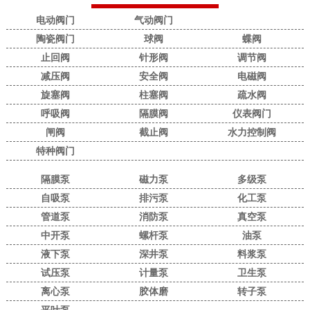
电动阀门
气动阀门
陶瓷阀门
球阀
蝶阀
止回阀
针形阀
调节阀
减压阀
安全阀
电磁阀
旋塞阀
柱塞阀
疏水阀
呼吸阀
隔膜阀
仪表阀门
闸阀
截止阀
水力控制阀
特种阀门
隔膜泵
磁力泵
多级泵
自吸泵
排污泵
化工泵
管道泵
消防泵
真空泵
中开泵
螺杆泵
油泵
液下泵
深井泵
料浆泵
试压泵
计量泵
卫生泵
离心泵
胶体磨
转子泵